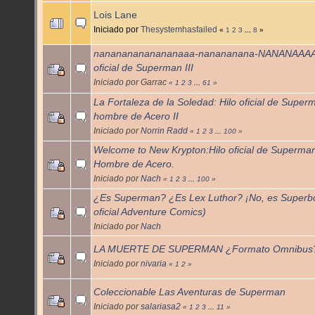
Lois Lane
Iniciado por
Thesystemhasfailed
«
1
2
3
...
8
»
nanananananananaaa-nanananana-NANANAAAAA
oficial de Superman III
Iniciado por Garrac
«
1
2
3
...
61
»
La Fortaleza de la Soledad: Hilo oficial de Superm
hombre de Acero II
Iniciado por
Norrin Radd
«
1
2
3
...
100
»
Welcome to New Krypton:Hilo oficial de Superman
Hombre de Acero.
Iniciado por
Nach
«
1
2
3
...
100
»
¿Es Superman? ¿Es Lex Luthor? ¡No, es Superbo
oficial Adventure Comics)
Iniciado por
Nach
LA MUERTE DE SUPERMAN ¿Formato Omnibus
Iniciado por
nivaria
«
1
2
»
Coleccionable Las Aventuras de Superman
Iniciado por
salariasa2
«
1
2
3
...
11
»