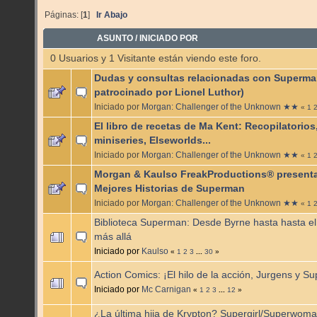
Páginas: [
1
]
Ir Abajo
ASUNTO
/
INICIADO POR
0 Usuarios y 1 Visitante están viendo este foro.
Dudas y consultas relacionadas con Superma
patrocinado por Lionel Luthor)
Iniciado por
Morgan: Challenger of the Unknown ★★
«
1
El libro de recetas de Ma Kent: Recopilatorios
miniseries, Elseworlds...
Iniciado por
Morgan: Challenger of the Unknown ★★
«
1
Morgan & Kaulso FreakProductions® presenta
Mejores Historias de Superman
Iniciado por
Morgan: Challenger of the Unknown ★★
«
1
Biblioteca Superman: Desde Byrne hasta hasta el i
más allá
Iniciado por
Kaulso
«
1
2
3
...
30
»
Action Comics: ¡El hilo de la acción, Jurgens y S
Iniciado por
Mc Carnigan
«
1
2
3
...
12
»
¿La última hija de Krypton? Supergirl/Superwoma