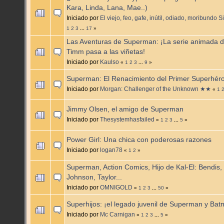
Kara, Linda, Lana, Mae..)
Iniciado por
El viejo, feo, gafe, inútil, odiado, moribundo 
1
2
3
...
17
»
Las Aventuras de Superman: ¡La serie animada d
Timm pasa a las viñetas!
Iniciado por
Kaulso
«
1
2
3
...
9
»
Superman: El Renacimiento del Primer Superhér
Iniciado por
Morgan: Challenger of the Unknown ★★
«
1
Jimmy Olsen, el amigo de Superman
Iniciado por
Thesystemhasfailed
«
1
2
3
...
5
»
Power Girl: Una chica con poderosas razones
Iniciado por
logan78
«
1
2
»
Superman, Action Comics, Hijo de Kal-El: Bendis, 
Johnson, Taylor...
Iniciado por
OMNIGOLD
«
1
2
3
...
50
»
Superhijos: ¡el legado juvenil de Superman y Bat
Iniciado por
Mc Carnigan
«
1
2
3
...
5
»