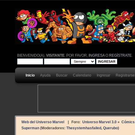
BIENVENIDO(A),
VISITANTE
. POR FAVOR,
INGRESA
O
REGÍSTRATE
.
Inicio
Ayuda
Buscar
Calendario
Ingresar
Registrarse
Web del Universo Marvel
| Foro:
Universo Marvel 3.0
»
Cómics
Superman
(Moderadores:
Thesystemhasfailed
,
Querubo
)