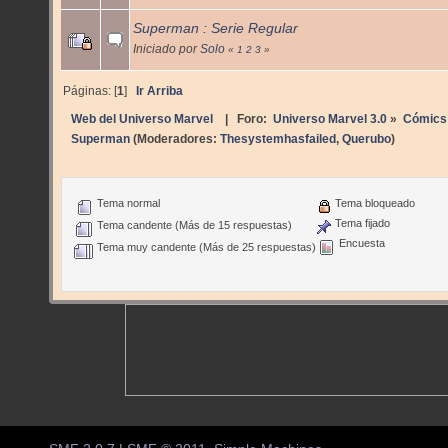
Superman : Serie Regular
Iniciado por
Solo
«
1
2
3
»
Páginas: [
1
]
Ir Arriba
Web del Universo Marvel
| Foro:
Universo Marvel 3.0
»
Cómics
Superman
(Moderadores:
Thesystemhasfailed
,
Querubo
)
Tema normal
Tema bloqueado
Tema fijado
Tema candente (Más de 15 respuestas)
Encuesta
Tema muy candente (Más de 25 respuestas)