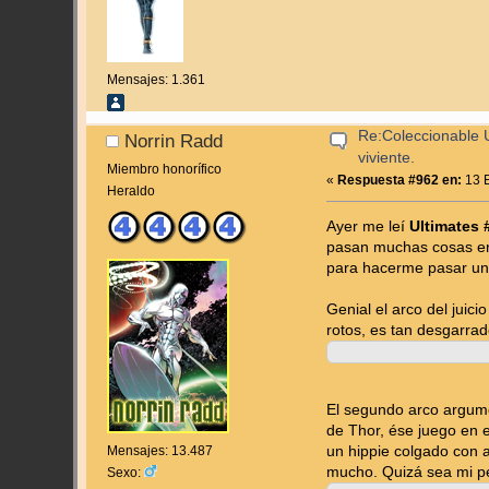
Mensajes: 1.361
Re:Coleccionable U
Norrin Radd
viviente.
Miembro honorífico
«
Respuesta #962 en:
13 E
Heraldo
Ayer me leí
Ultimates 
pasan muchas cosas en 
para hacerme pasar un
Genial el arco del juic
rotos, es tan desgarrad
El segundo arco argume
de Thor, ése juego en e
Mensajes: 13.487
un hippie colgado con 
mucho. Quizá sea mi pe
Sexo: