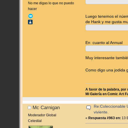
No me digas lo que no puedo
hacer
Luego tenemos el núeme
de Hank y me gusta mu
En cuanto al Annual
Muy interesante tambié
Como digo una jodida 
A favor de la palabra, por 
Mi Galería en Comic Art F
Re:Coleccionable U
Mc Carnigan
viviente.
Moderador Global
«
Respuesta #963 en:
13 E
Celestial