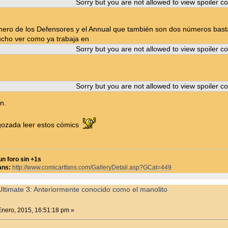
Sorry but you are not allowed to view spoiler co
ro de los Defensores y el Annual que también son dos números basta
cho ver como ya trabaja en
Sorry but you are not allowed to view spoiler co
Sorry but you are not allowed to view spoiler co
n.
gozada leer estos cómics
un foro sin +1s
ans:
http://www.comicartfans.com/GalleryDetail.asp?GCat=449
ltimate 3: Anteriormente conocido como el manolito
nero, 2015, 16:51:18 pm »