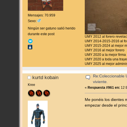
Mensajes: 70.959
Sexo:
Ningún ser gatuno salió herido
durante este post
UMY 2012 al forero revela
UMY 2014-2015-2016 al for
UMY 2015-2024 al mejor 
UMY 2016 al mejor forero
UMY 2020 a la mejor firma
UMY 2020 a toda una traye
UMY 2025 al mejor adminis
Re:Coleccionable U
kurtd kobain
viviente.
Kree
«
Respuesta #961 en:
12 E
Me ponéis los dientes 
empezar desde el princ