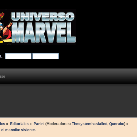
TE
.
arse
ics
»
Editoriales
»
Panini
(Moderadores:
Thesystemhasfailed
,
Querubo
) »
el manolito viviente.