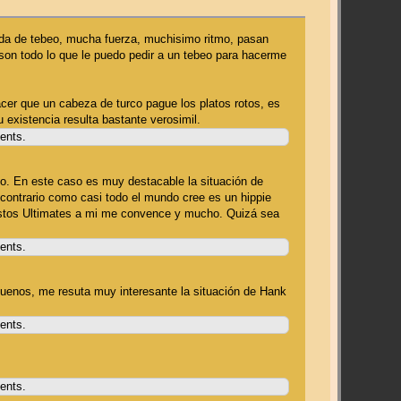
ada de tebeo, mucha fuerza, muchisimo ritmo, pasan
son todo lo que le puedo pedir a un tebeo para hacerme
hacer que un cabeza de turco pague los platos rotos, es
 existencia resulta bastante verosimil.
tents.
o. En este caso es muy destacable la situación de
l contrario como casi todo el mundo cree es un hippie
 estos Ultimates a mi me convence y mucho. Quizá sea
tents.
enos, me resuta muy interesante la situación de Hank
tents.
tents.