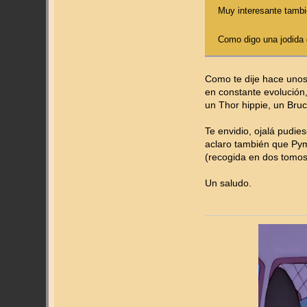
Muy interesante tambi
Como digo una jodida
Como te dije hace unos
en constante evolución
un Thor hippie, un Bru
Te envidio, ojalá pudie
aclaro también que Pym 
(recogida en dos tomos
Un saludo.