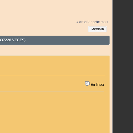
« anterior
próximo »
IMPRIMIR
337226 VECES)
En línea