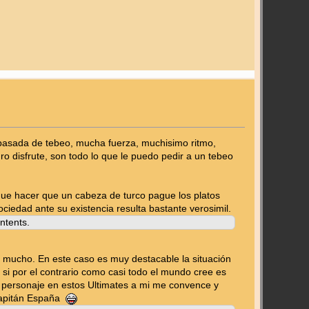
a pasada de tebeo, mucha fuerza, muchisimo ritmo,
o disfrute, son todo lo que le puedo pedir a un tebeo
r que hacer que un cabeza de turco pague los platos
ociedad ante su existencia resulta bastante verosimil.
ntents.
o mucho. En este caso es muy destacable la situación
o si por el contrario como casi todo el mundo cree es
l personaje en estos Ultimates a mi me convence y
 Capitán España