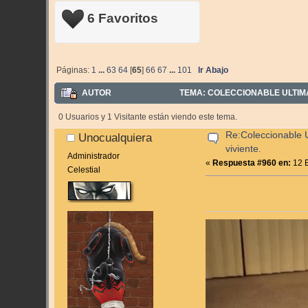
6 Favoritos
Páginas:
1
...
63
64
[
65
]
66
67
...
101
Ir Abajo
AUTOR
TEMA: COLECCIONABLE ULTIMA
0 Usuarios y 1 Visitante están viendo este tema.
Re:Coleccionable U
Unocualquiera
viviente.
Administrador
«
Respuesta #960 en:
12 E
Celestial