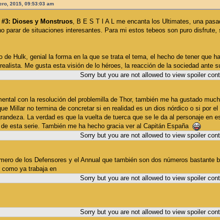
ero, 2015, 09:53:03 am
 #3: Dioses y Monstruos
, B E S T I A L me encanta los Ultimates, una pas
 parar de situaciones interesantes. Para mi estos tebeos son puro disfrute, 
cio de Hulk, genial la forma en la que se trata el tema, el hecho de tener que 
ealista. Me gusta esta visión de lo héroes, la reacción de la sociedad ante su
Sorry but you are not allowed to view spoiler con
ental con la resolución del problemilla de Thor, también me ha gustado much
que Millar no termina de concretar si en realidad es un dios nórdico o si por e
grandeza. La verdad es que la vuelta de tuerca que se le da al personaje en
o de esta serie. También me ha hecho gracia ver al Capitán España
Sorry but you are not allowed to view spoiler con
ero de los Defensores y el Annual que también son dos números bastante bu
 como ya trabaja en
Sorry but you are not allowed to view spoiler con
Sorry but you are not allowed to view spoiler con