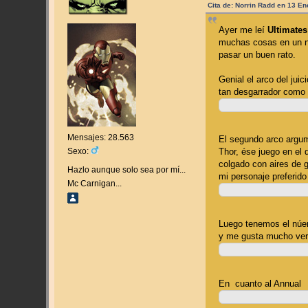
Cita de: Norrin Radd en 13 En
Ayer me leí
Ultimates
muchas cosas en un no
pasar un buen rato.
Genial el arco del jui
tan desgarrador como r
Mensajes: 28.563
El segundo arco argum
Thor, ése juego en el 
Sexo:
colgado con aires de 
Hazlo aunque solo sea por mí...
mi personaje preferid
Mc Carnigan...
Luego tenemos el núem
y me gusta mucho ver
En cuanto al Annual