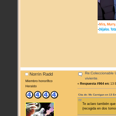
Re:Coleccionable U
Norrin Radd
viviente.
Miembro honorífico
«
Respuesta #964 en:
13 E
Heraldo
Cita de: Mc Carnigan en 13 E
Te aclaro también que 
(recogida en dos tomos