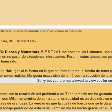
ltimate 3: Anteriormente conocido como el manolito
nero, 2015, 09:53:03 am »
#3: Dioses y Monstruos
, B E S T I A L me encanta los Ultimates, un
un no parar de situaciones interesantes. Para mi estos tebeos son pur
 buen rato.
io de Hulk, genial la forma en la que se trata el tema, el hecho de tene
or como realista. Me gusta esta visión de lo héroes, la reacción de la s
Sorry but you are not allowed to view spoiler co
ntal con la resolución del problemilla de Thor, también me ha gustad
l que Millar no termina de concretar si en realidad es un dios nórdico 
aires de grandeza. La verdad es que la vuelta de tuerca que se le da a
rsonaje preferido de esta serie. También me ha hecho gracia ver al