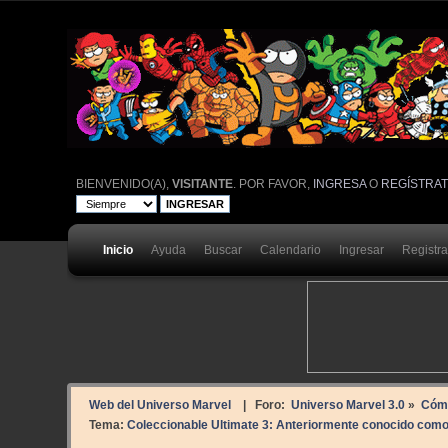
BIENVENIDO(A),
VISITANTE
. POR FAVOR,
INGRESA
O
REGÍSTRA
Inicio
Ayuda
Buscar
Calendario
Ingresar
Registr
Web del Universo Marvel
| Foro:
Universo Marvel 3.0
»
Cóm
Tema:
Coleccionable Ultimate 3: Anteriormente conocido como 