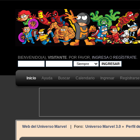
BIENVENIDO(A),
VISITANTE
. POR FAVOR,
INGRESA
O
REGÍSTRATE
.
Inicio
Ayuda
Buscar
Calendario
Ingresar
Registrarse
Web del Universo Marvel
| Foro:
Universo Marvel 3.0
»
Perfil d