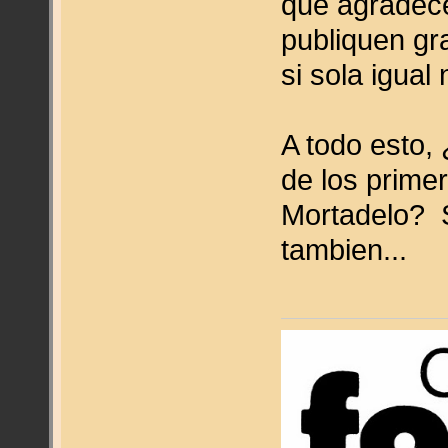
que agradece
publiquen gr
si sola igual
A todo esto,
de los prime
Mortadelo? 
tambien...