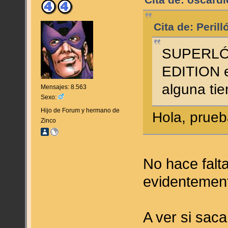
Cita de: oscardi
Cita de: Peril
SUPERLÓP
EDITION e
alguna ti
Mensajes: 8.563
Sexo:
Hijo de Forum y hermano de
Hola, prue
Zinco
No hace falt
evidentemen
A ver si sac