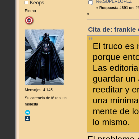
Re:SUPERLOPEZ
Keops
«
Respuesta #891 en:
23
Eterno
»
Cita de: frankie
El truco es
porque ento
Las editori
guardar un 
reeditar y 
Mensajes: 4.145
una mínima 
Su carencia de fé resulta
molesta
mente de lo
lo mismo.