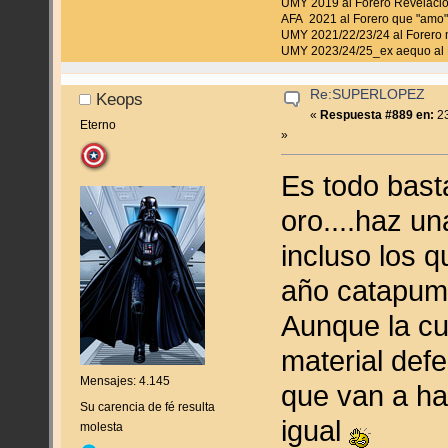
UMY 2019 al Forero Revelaci
AFA 2021 al Forero que "amo"
UMY 2021/22/23/24 al Forero 
UMY 2023/24/25_ex aequo al 
Re:SUPERLOPEZ
Keops
«
Respuesta #889 en:
23
Eterno
»
Es todo basta
oro....haz u
incluso los 
año catapum 
Aunque la cu
material defe
Mensajes: 4.145
que van a ha
Su carencia de fé resulta
igual
molesta