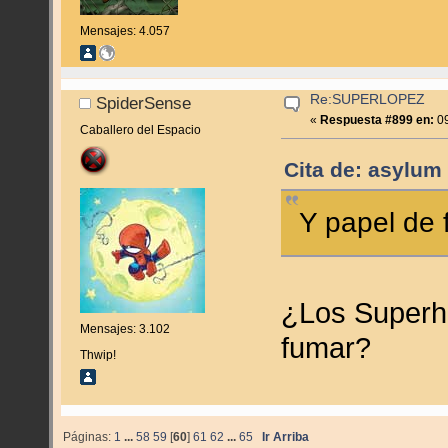
Mensajes: 4.057
Re:SUPERLOPEZ
SpiderSense
«
Respuesta #899 en:
09
Caballero del Espacio
Cita de: asylum 
Y papel de 
¿Los Superh
Mensajes: 3.102
fumar?
Thwip!
Páginas:
1
...
58
59
[
60
]
61
62
...
65
Ir Arriba