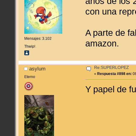
años de los 
con una repr
A parte de f
Mensajes: 3.102
amazon.
Thwip!
Re:SUPERLOPEZ
asylum
«
Respuesta #898 en:
08
Eterno
Y papel de f