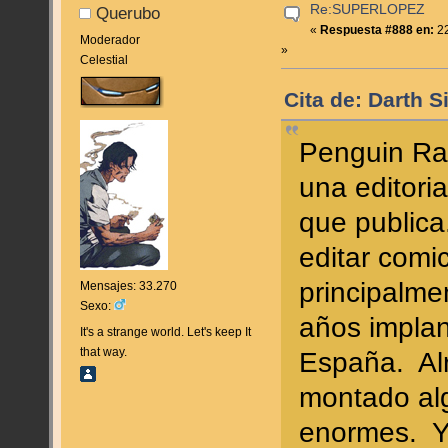
Re:SUPERLOPEZ
Querubo
«
Respuesta #888 en:
22
Moderador
»
Celestial
Cita de: Darth S
Penguin Ra
una editori
que publica
editar comic
principalme
Mensajes: 33.270
Sexo:
años implan
It's a strange world. Let's keep It
that way.
España. Al
montado alg
enormes. Yo