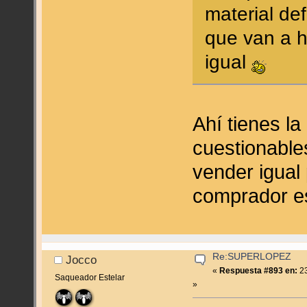
material def
que van a h
igual
Ahí tienes la
cuestionable
vender igual 
comprador e
Re:SUPERLOPEZ
Jocco
«
Respuesta #893 en:
23
Saqueador Estelar
»