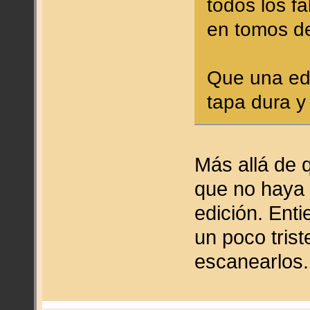
todos los fa
en tomos d
Que una edi
tapa dura y 
Más allá de q
que no haya 
edición. Ent
un poco tris
escanearlos.