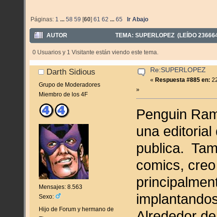
Páginas:
1
...
58
59
[
60
]
61
62
...
65
Ir Abajo
AUTOR
TEMA: SUPERLOPEZ (LEÍDO 23666
0 Usuarios y 1 Visitante están viendo este tema.
Re:SUPERLOPEZ
Darth Sidious
«
Respuesta #885 en:
22
Grupo de Moderadores
»
Miembro de los 4F
Penguin Ram
una editoria
publica. Tam
comics, creo 
principalmen
Mensajes: 8.563
implantandos
Sexo:
Hijo de Forum y hermano de
Alrededor d