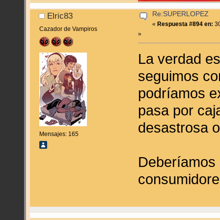
Re:SUPERLOPEZ
Elric83
«
Respuesta #894 en:
30
Cazador de Vampiros
»
La verdad e
seguimos co
podríamos ex
pasa por caja
desastrosa o
Mensajes: 165
Deberíamos 
consumidore