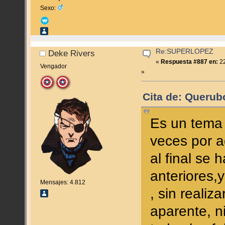
Sexo:
Re:SUPERLOPEZ
Deke Rivers
«
Respuesta #887 en:
22
Vengador
»
Cita de: Querub
Es un tema
veces por a
al final se
anteriores,
Mensajes: 4.812
, sin realiz
aparente, n