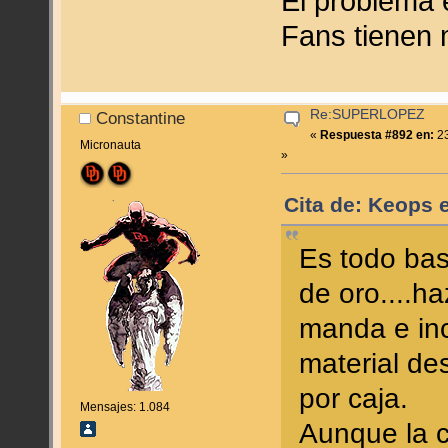
El problema 
Fans tienen
Re:SUPERLOPEZ
Constantine
«
Respuesta #892 en:
23
Micronauta
»
Cita de: Keops 
Es todo bas
de oro....h
manda e inc
material de
por caja.
Mensajes: 1.084
Aunque la c