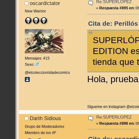
Re:SUPERLOPEZ
oscardictator
«
Respuesta #895 en:
06
New Warrior
Cita de: Perilló
SUPERLÓPE
EDITION es
Mensajes: 415
tienda que 
Sexo:
@elcoleccionistadecomics
Hola, prueb
Sígueme en Instagram @elcol
Re:SUPERLOPEZ
Darth Sidious
«
Respuesta #896 en:
06
Grupo de Moderadores
Miembro de los 4F