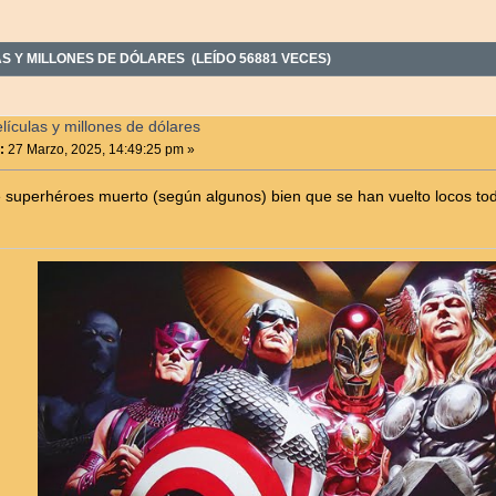
 Y MILLONES DE DÓLARES (LEÍDO 56881 VECES)
ículas y millones de dólares
:
27 Marzo, 2025, 14:49:25 pm »
e superhéroes muerto (según algunos) bien que se han vuelto locos tod