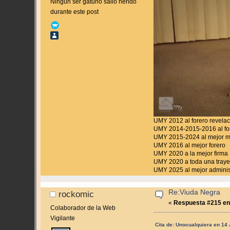
Ningún ser gatuno salió herido
durante este post
UMY 2012 al forero revela
UMY 2014-2015-2016 al for
UMY 2015-2024 al mejor 
UMY 2016 al mejor forero
UMY 2020 a la mejor firma
UMY 2020 a toda una traye
UMY 2025 al mejor adminis
Re:Viuda Negra
rockomic
«
Respuesta #215 en
Colaborador de la Web
Vigilante
Cita de: Unocualquiera en 14 