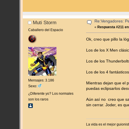
Re:Vengadores: Pel
Muti Storm
«
Respuesta #211 en
Caballero del Espacio
Ok, creo que pillo la ló
Los de los X Men clási
Los de los Thunderbolts
Los de los 4 fantástico
Mensajes: 3.186
Mientras dejan que el 
Sexo:
puedas eclipsarlos de
¿Diferente yo? Los normales
son los raros
Aún así no creo que sa
sin cerrar. Joder, es q
La vida es el mejor guionis