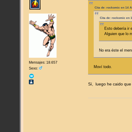
Cita de: rockomic en 14 A
Cita de: rockomic en 1
Esto debería ir 
Alguien que lo
No era éste el men
Mensajes: 18.657
Moví todo.
Sexo:
Sí, luego he caido que