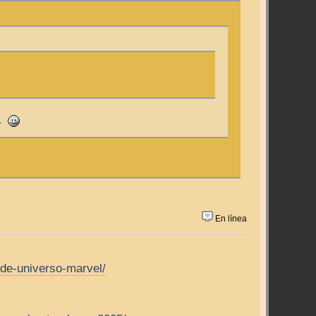
o.
En línea
de-universo-marvel/