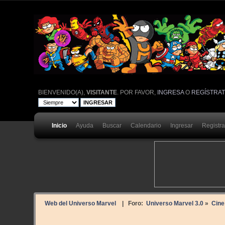
BIENVENIDO(A),
VISITANTE
. POR FAVOR,
INGRESA
O
REGÍSTRA
Inicio
Ayuda
Buscar
Calendario
Ingresar
Registr
Web del Universo Marvel
| Foro:
Universo Marvel 3.0
»
Cine