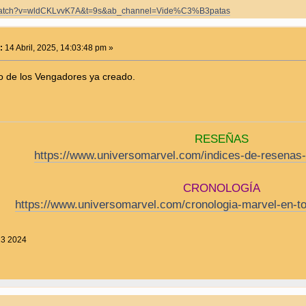
m/watch?v=wldCKLvvK7A&t=9s&ab_channel=Vide%C3%B3patas
:
14 Abril, 2025, 14:03:48 pm »
ilo de los Vengadores ya creado.
RESEÑAS
https://www.universomarvel.com/indices-de-resenas-
CRONOLOGÍA
https://www.universomarvel.com/cronologia-marvel-en-t
23 2024