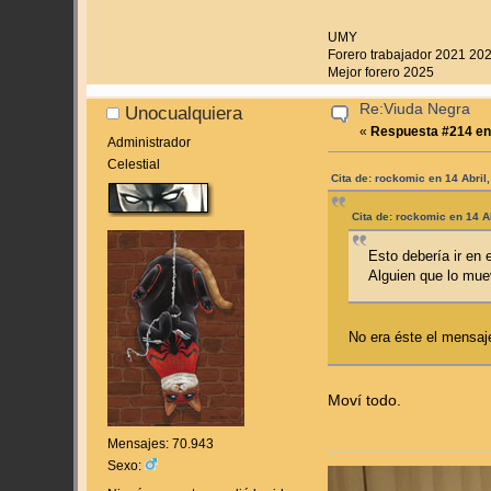
UMY
Forero trabajador 2021 20
Mejor forero 2025
Re:Viuda Negra
Unocualquiera
«
Respuesta #214 en
Administrador
Celestial
Cita de: rockomic en 14 Abril
Cita de: rockomic en 14 A
Esto debería ir en 
Alguien que lo mu
No era éste el mensaj
Moví todo.
Mensajes: 70.943
Sexo: