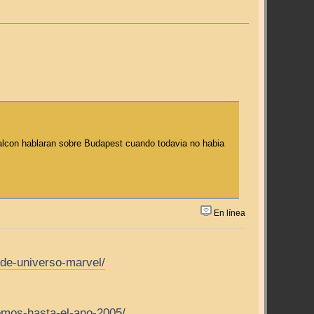
alcon hablaran sobre Budapest cuando todavia no habia
En línea
de-universo-marvel/
omos-hasta-el-ano-2005/