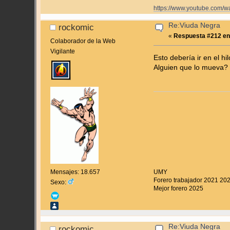
https://www.youtube.co
Re:Viuda Negra
rockomic
«
Respuesta #212 en
Colaborador de la Web
Vigilante
Esto debería ir en el h
Alguien que lo mueva?
UMY
Mensajes: 18.657
Forero trabajador 2021 20
Sexo:
Mejor forero 2025
Re:Viuda Negra
rockomic