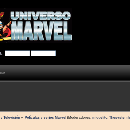
TE
.
arse
 y Televisión
»
Películas y series Marvel
(Moderadores:
miguelito
,
Thesystemha