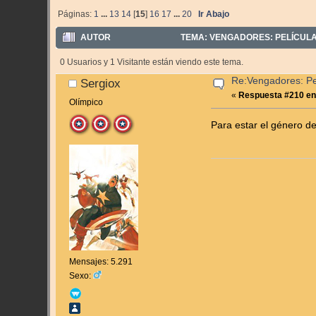
Páginas:
1
...
13
14
[
15
]
16
17
...
20
Ir Abajo
AUTOR
TEMA: VENGADORES: PELÍCULAS
0 Usuarios y 1 Visitante están viendo este tema.
Re:Vengadores: Pel
Sergiox
«
Respuesta #210 en
Olímpico
Para estar el género d
Mensajes: 5.291
Sexo: