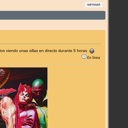
IMPRIMIR
os viendo unas sillas en directo durante 5 horas
En línea