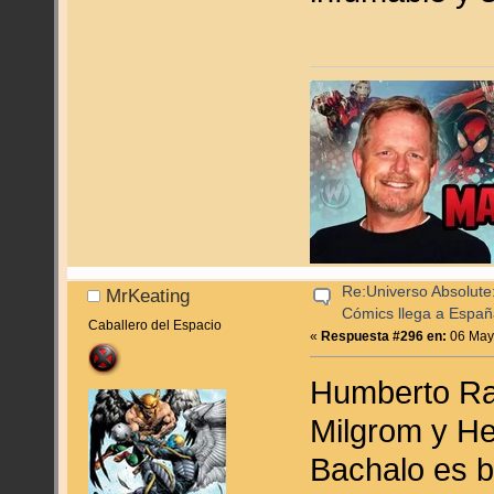
Re:Universo Absolute:
MrKeating
Cómics llega a Espa
Caballero del Espacio
«
Respuesta #296 en:
06 Mayo
Humberto Ra
Milgrom y He
Bachalo es b