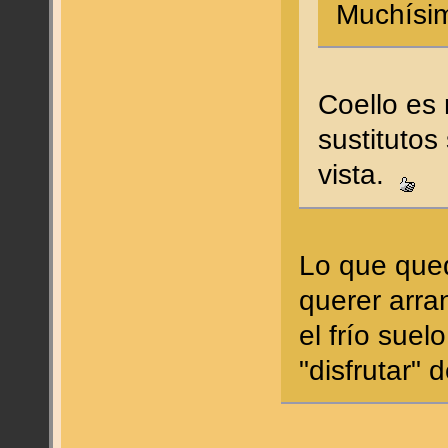
Muchísi
Coello es
sustitutos
vista.
Lo que qued
querer arran
el frío sue
"disfrutar"