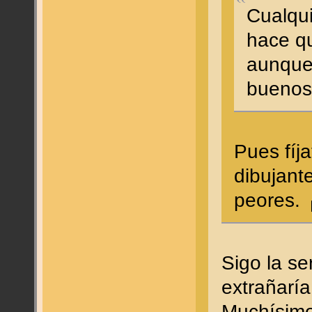
Cualqu
hace qu
aunque
buenos
Pues fíj
dibujant
peores.
Sigo la se
extrañaría
Muchísimo