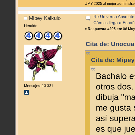
UMY 2025 al mejor administra
Re:Universo Absolute:
Mipey Kalkulo
Cómics llega a Espa
Heraldo
«
Respuesta #295 en:
06 Mayo
Cita de: Unocua
Cita de: Mipe
Bachalo es
otros dos
Mensajes: 13.331
dibuja "m
me gusta s
así super
es que jue