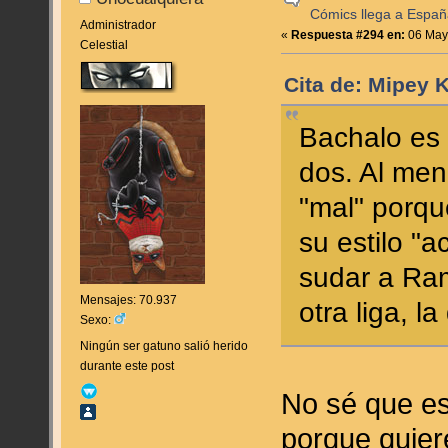
Cómics llega a Espa
Administrador
«
Respuesta #294 en:
06 Mayo
Celestial
Cita de: Mipey 
Bachalo es 
dos. Al me
"mal" porq
su estilo "a
sudar a Ra
Mensajes: 70.937
otra liga, l
Sexo:
Ningún ser gatuno salió herido
durante este post
No sé que es
porque quier