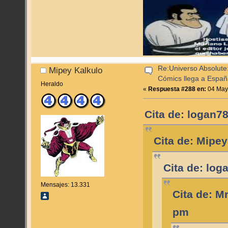
Re:Universo Absolute:
Mipey Kalkulo
Cómics llega a Espa
Heraldo
«
Respuesta #288 en:
04 Mayo
Cita de: logan7
Cita de: Mipe
Cita de: log
Mensajes: 13.331
Cita de: M
pm