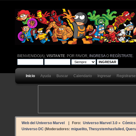
BIENVENIDO(A),
VISITANTE
. POR FAVOR,
INGRESA
O
REGÍSTRATE
.
Inicio
Ayuda
Buscar
Calendario
Ingresar
Registrarse
Web del Universo Marvel
| Foro:
Universo Marvel 3.0
»
Cómics
Universo DC
(Moderadores:
miguelito
,
Thesystemhasfailed
,
Quer