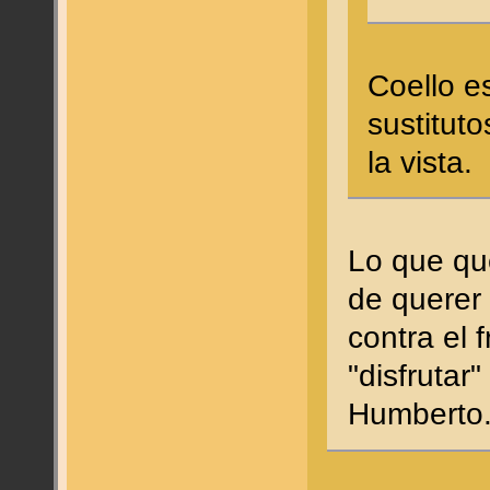
Coello e
sustitut
la vista.
Lo que qu
de querer 
contra el 
"disfrutar
Humberto