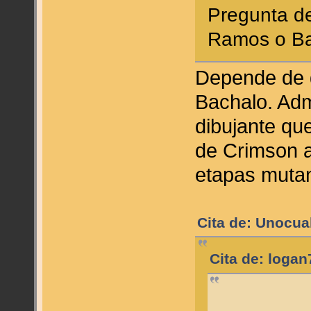
Pregunta d
Ramos o B
Depende de 
Bachalo. Adm
dibujante qu
de Crimson 
etapas mutan
Cita de: Unocua
Cita de: loga