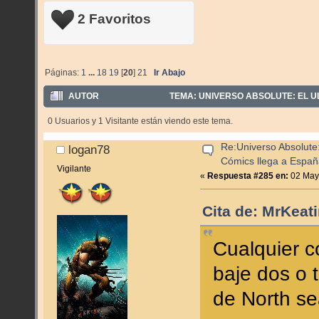
2 Favoritos
Páginas:
1
...
18
19
[
20
]
21
Ir Abajo
AUTOR
TEMA: UNIVERSO ABSOLUTE: EL UL
0 Usuarios y 1 Visitante están viendo este tema.
Re:Universo Absolute:
logan78
Cómics llega a Espa
Vigilante
«
Respuesta #285 en:
02 Mayo
Cita de: MrKeat
Cualquier 
baje dos o 
de North s