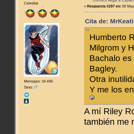
Cómics llega a Espa
Celestial
«
Respuesta #297 en:
06 Mayo
Cita de: MrKeat
Humberto R
Milgrom y H
Bachalo es 
Bagley.
Otra inutili
Mensajes: 34.496
Y me los e
Sexo:
A mí Riley R
también me m