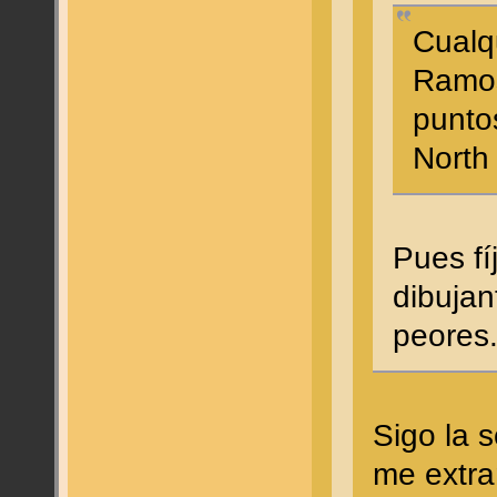
Cualq
Ramos
punto
North
Pues fí
dibujan
peore
Sigo la 
me extra