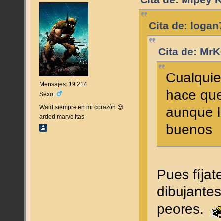
Cita de: loga
Cita de: MrK
Cualquie
Mensajes: 19.214
hace que
Sexo:
Waid siempre en mi corazón 😍
aunque l
arded marvelitas
buenos
Pues fíjat
dibujantes
peores.