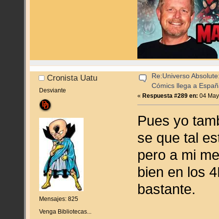
Re:Universo Absolute:
Cronista Uatu
Cómics llega a Espa
Desviante
«
Respuesta #289 en:
04 Mayo
Pues yo tamb
se que tal e
pero a mi m
bien en los 
bastante.
Mensajes: 825
Venga Bibliotecas...