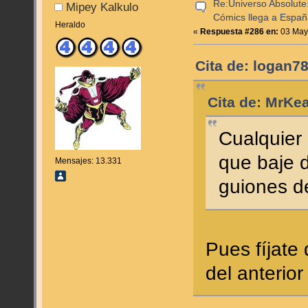
Re:Universo Absolute:
Mipey Kalkulo
Cómics llega a Espa
Heraldo
«
Respuesta #286 en:
03 Mayo
Cita de: logan7
Cita de: MrKe
Cualquier
que baje 
Mensajes: 13.331
guiones d
Pues fíjate
del anterio