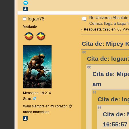
Re:Universo Absolute:
logan78
Cómics llega a Espa
Vigilante
«
Respuesta #290 en:
05 Mayo
Cita de: Mipey 
Cita de: loga
Cita de: Mip
am
Mensajes: 19.214
Cita de: l
Sexo:
Waid siempre en mi corazón 😍
arded marvelitas
Cita de:
16:55:57