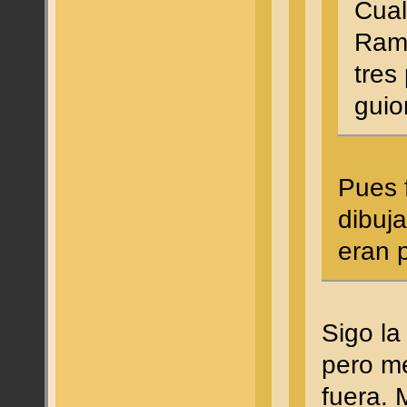
Cual
Ramo
tres
guio
Pues f
dibuj
eran 
Sigo la
pero m
fuera. 