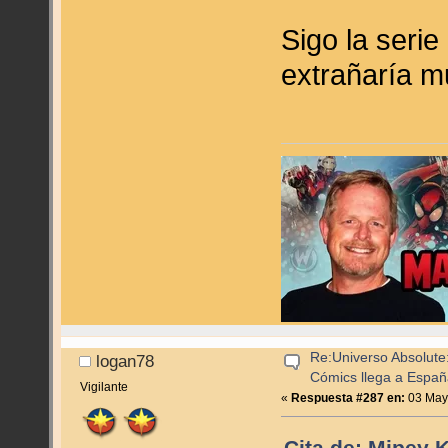
Sigo la seri
extrañaría m
Re:Universo Absolute:
logan78
Cómics llega a Espa
Vigilante
«
Respuesta #287 en:
03 Mayo
Cita de: Mipey 