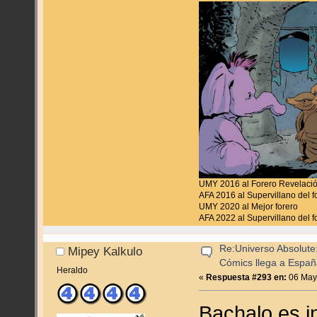
UMY 2016 al Forero Revelaci
AFA 2016 al Supervillano del f
UMY 2020 al Mejor forero
AFA 2022 al Supervillano del f
Re:Universo Absolute:
Mipey Kalkulo
Cómics llega a Espa
Heraldo
«
Respuesta #293 en:
06 Mayo
Bachalo es i