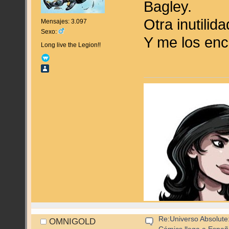
Bagley.
Otra inutilid
Mensajes: 3.097
Sexo:
Y me los en
Long live the Legion!!
Re:Universo Absolute:
OMNIGOLD