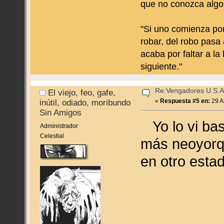
que no conozca algo
"Si uno comienza por
robar, del robo pasa 
acaba por faltar a la
siguiente."
Re:Vengadores U.S.A
El viejo, feo, gafe,
«
Respuesta #5 en:
29 Ab
inútil, odiado, moribundo
Sin Amigos
Yo lo vi bas
Administrador
Celestial
más neoyorq
en otro esta