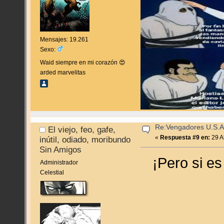
Mensajes: 19.261
Sexo:
Waid siempre en mi corazón 😍
arded marvelitas
Re:Vengadores U.S.A
El viejo, feo, gafe,
«
Respuesta #9 en:
29 Ab
inútil, odiado, moribundo
Sin Amigos
¡Pero si es
Administrador
Celestial