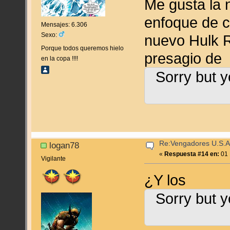
Me gusta la 
enfoque de 
Mensajes: 6.306
Sexo:
nuevo Hulk
Porque todos queremos hielo
presagio de
en la copa !!!!
Sorry but y
Re:Vengadores U.S.A
logan78
«
Respuesta #14 en:
01 
Vigilante
¿Y los
Sorry but y