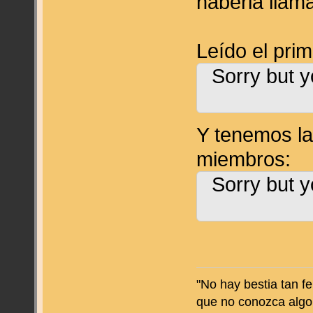
haberla lla
Leído el prim
Sorry but y
Y tenemos la
miembros:
Sorry but y
"No hay bestia tan f
que no conozca algo