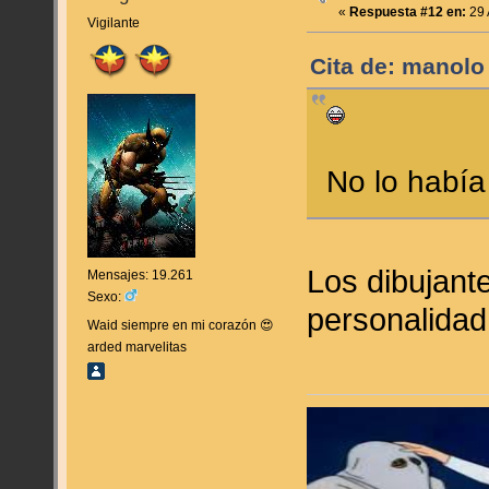
«
Respuesta #12 en:
29 
Vigilante
Cita de: manolo 
No lo había 
Los dibujant
Mensajes: 19.261
Sexo:
personalida
Waid siempre en mi corazón 😍
arded marvelitas