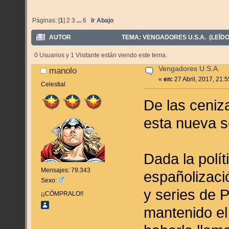
Páginas: [
1
]
2
3
...
6
Ir Abajo
AUTOR
TEMA: VENGADORES U.S.A. (LEÍDO
0 Usuarios y 1 Visitante están viendo este tema.
Vengadores U.S.A.
manolo
«
en:
27 Abril, 2017, 21:
Celestial
De las ceni
esta nueva s
Dada la polít
Mensajes: 79.343
españolizaci
Sexo:
y series de 
¡¡CÓMPRALO!!
mantenido el