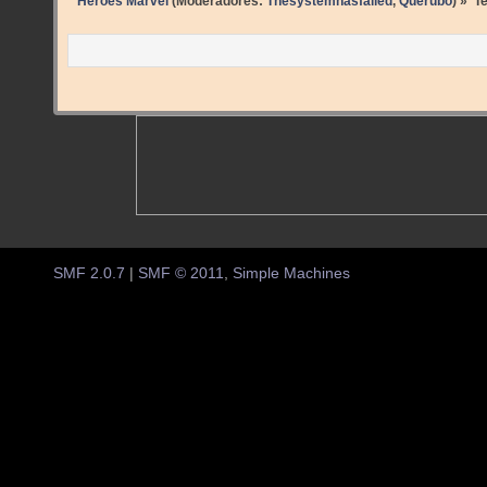
Héroes Marvel
(Moderadores:
Thesystemhasfailed
,
Querubo
) »
T
SMF 2.0.7
|
SMF © 2011
,
Simple Machines