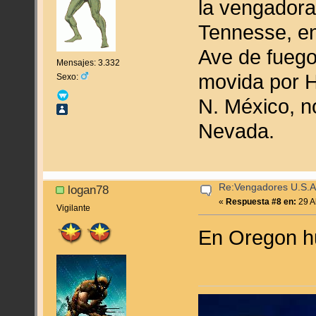
la vengadora
Tennesse, en
Ave de fuego
Mensajes: 3.332
movida por H
Sexo:
N. México, 
Nevada.
Re:Vengadores U.S.A
logan78
«
Respuesta #8 en:
29 Ab
Vigilante
En Oregon h