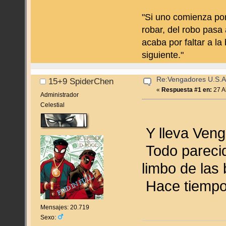
"Si uno comienza por
robar, del robo pasa 
acaba por faltar a la
siguiente."
Re:Vengadores U.S.A
15+9 SpiderChen
«
Respuesta #1 en:
27 Ab
Administrador
Celestial
Y lleva Venga
Todo parecid
limbo de las
Hace tiempo,
Mensajes: 20.719
Sexo: