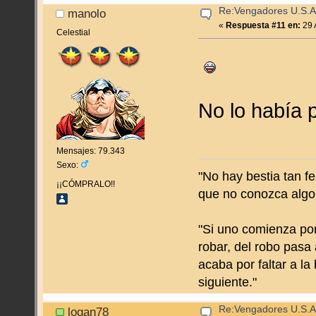
Re:Vengadores U.S.A
manolo
«
Respuesta #11 en:
29 
Celestial
No lo había p
Mensajes: 79.343
Sexo:
"No hay bestia tan f
¡¡CÓMPRALO!!
que no conozca algo
"Si uno comienza por
robar, del robo pasa 
acaba por faltar a la
siguiente."
Re:Vengadores U.S.A
logan78