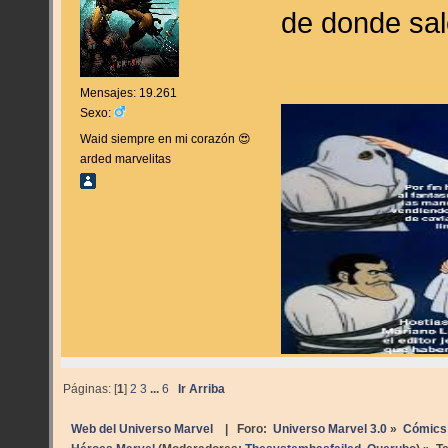
de donde s
Mensajes: 19.261
Sexo:
Waid siempre en mi corazón 😍
arded marvelitas
Páginas: [
1
]
2
3
...
6
Ir Arriba
Web del Universo Marvel
| Foro:
Universo Marvel 3.0
»
Cómics