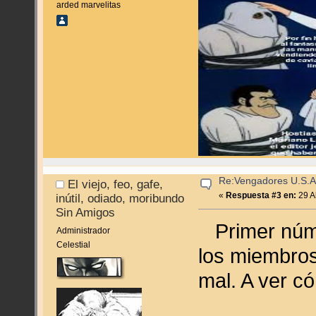
arded marvelitas
Re:Vengadores U.S.A
El viejo, feo, gafe,
«
Respuesta #3 en:
29 Ab
inútil, odiado, moribundo
Sin Amigos
Primer núme
Administrador
Celestial
los miembros
mal. A ver c