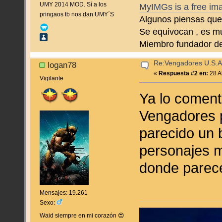
UMY 2014 MOD. Sí a los
MyIMGs is a free ima
pringaos tb nos dan UMY´S
Algunos piensas que 
Se equivocan , es m
Miembro fundador d
Re:Vengadores U.S.A
logan78
«
Respuesta #2 en:
28 Ab
Vigilante
Ya lo coment
Vengadores 
parecido un b
personajes m
donde parece 
Mensajes: 19.261
Sexo:
Waid siempre en mi corazón 😍