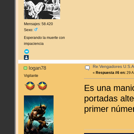
Mensajes: 58.420
Sexo:
Esperando la muerte con
impaciencia
Re:Vengadores U.S.A
logan78
«
Respuesta #6 en:
29 Ab
Vigilante
Es una manio
portadas alt
primer númer