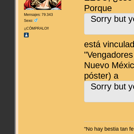
Porque
Mensajes: 79.343
Sorry but y
Sexo:
¡¡CÓMPRALO!!
está vincula
"Vengadores 
Nuevo México
póster) a
Sorry but y
"No hay bestia tan f