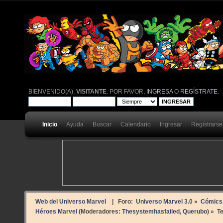
BIENVENIDO(A),
VISITANTE
. POR FAVOR,
INGRESA
O
REGÍSTRATE
.
Inicio
Ayuda
Buscar
Calendario
Ingresar
Registrarse
Web del Universo Marvel
| Foro:
Universo Marvel 3.0
»
Cómics
Héroes Marvel
(Moderadores:
Thesystemhasfailed
,
Querubo
) »
T