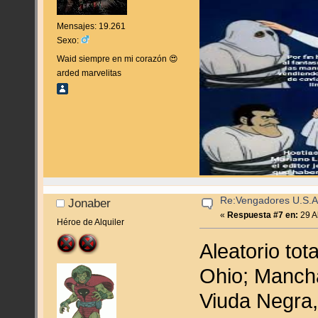
Mensajes: 19.261
Sexo:
Waid siempre en mi corazón 😍
arded marvelitas
Re:Vengadores U.S.A
Jonaber
«
Respuesta #7 en:
29 Ab
Héroe de Alquiler
Aleatorio tot
Ohio; Mancha
Viuda Negra,