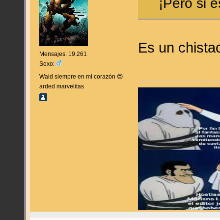
¡Pero si e
Es un chista
Mensajes: 19.261
Sexo:
Waid siempre en mi corazón 😍
arded marvelitas