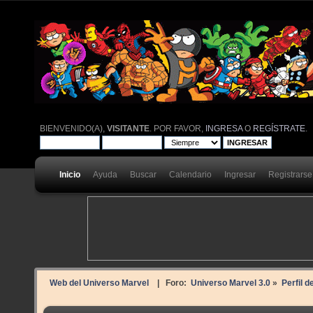
BIENVENIDO(A),
VISITANTE
. POR FAVOR,
INGRESA
O
REGÍSTRATE
.
Inicio
Ayuda
Buscar
Calendario
Ingresar
Registrarse
Web del Universo Marvel
| Foro:
Universo Marvel 3.0
»
Perfil d