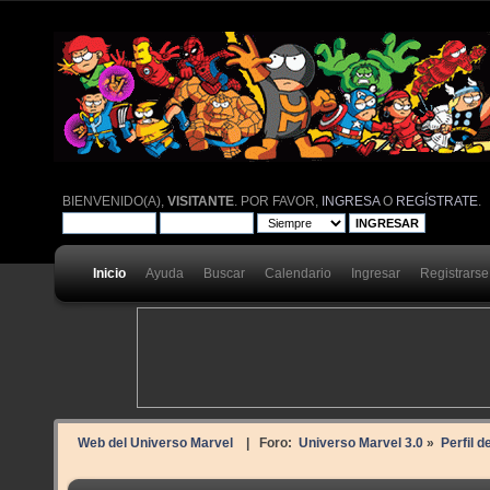
BIENVENIDO(A),
VISITANTE
. POR FAVOR,
INGRESA
O
REGÍSTRATE
.
Inicio
Ayuda
Buscar
Calendario
Ingresar
Registrarse
Web del Universo Marvel
| Foro:
Universo Marvel 3.0
»
Perfil d