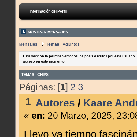
Información del Perfil
MOSTRAR MENSAJES
Mensajes
|
Temas
|
Adjuntos
Esta sección te permite ver todos los posts escritos por este usuario
acceso en este momento.
TEMAS - CHIPS
Páginas: [
1
]
2
3
1
Autores
/
Kaare And
«
en:
20 Marzo, 2025, 23:0
Llevo ya tiempo fasciná