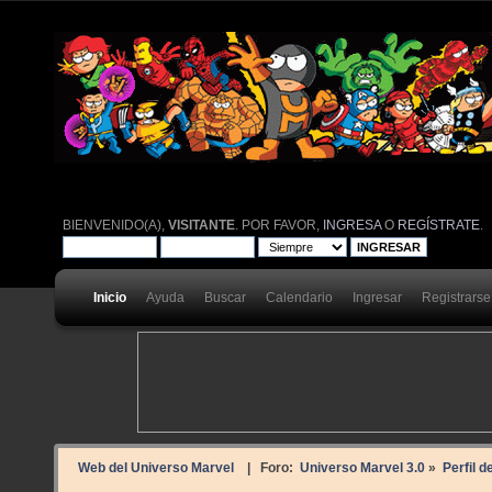
BIENVENIDO(A),
VISITANTE
. POR FAVOR,
INGRESA
O
REGÍSTRATE
.
Inicio
Ayuda
Buscar
Calendario
Ingresar
Registrarse
Web del Universo Marvel
| Foro:
Universo Marvel 3.0
»
Perfil d