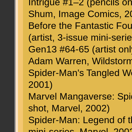
Intrigue #1–2 (pencils on
Shum, Image Comics, 2
Before the Fantastic F
(artist, 3-issue mini-ser
Gen13 #64-65 (artist only
Adam Warren, Wildstorm
Spider-Man's Tangled Web
2001)
Marvel Mangaverse: Spide
shot, Marvel, 2002)
Spider-Man: Legend of th
mini-series, Marvel, 200