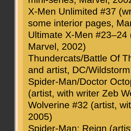
X-Men Unlimited #37 (writ
some interior pages, Ma
Ultimate X-Men #23–24 (ar
Marvel, 2002)
Thundercats/Battle Of Th
and artist, DC/Wildstorm
Spider-Man/Doctor Octop
(artist, with writer Zeb 
Wolverine #32 (artist, wi
2005)
Spider-Man: Reign (artist