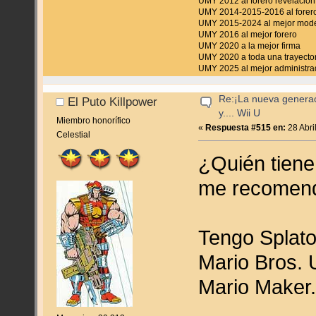
UMY 2012 al forero revelación
UMY 2014-2015-2016 al forero
UMY 2015-2024 al mejor mod
UMY 2016 al mejor forero
UMY 2020 a la mejor firma
UMY 2020 a toda una trayecto
UMY 2025 al mejor administra
Re:¡La nueva genera
El Puto Killpower
y.... Wii U
Miembro honorífico
«
Respuesta #515 en:
28 Abri
Celestial
¿Quién tiene
me recomen
Tengo Splato
Mario Bros. 
Mario Maker