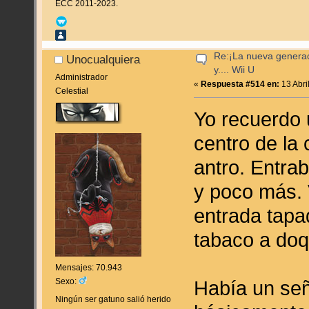
ECC 2011-2023.
Re:¡La nueva genera
Unocualquiera
y.... Wii U
Administrador
«
Respuesta #514 en:
13 Abri
Celestial
Yo recuerdo 
centro de la
antro. Entrab
y poco más. 
entrada tapa
tabaco a doqu
Mensajes: 70.943
Sexo:
Había un señ
Ningún ser gatuno salió herido