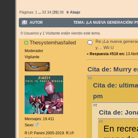
Páginas:
1
...
33
34
[
35
]
36
Ir Abajo
AUTOR
TEMA: ¡LA NUEVA GENERACIÓN! PS4,
0 Usuarios y 1 Visitante están viendo este tema.
Re:¡La nueva genera
Thesystemhasfailed
y.... Wii U
Moderador
«
Respuesta #510 en:
13 Abri
Vigilante
Cita de: Murry e
Cita de: ultim
pm
Cita de: Jon
Mensajes: 19.411
Sexo:
En recre
R.I.P. Panini 2005-2019. R.I.P.