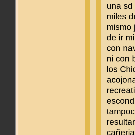
una sd
miles d
mismo j
de ir m
con nav
ni con
los Chi
acojon
recreat
escondi
tampoco
resultan
cañerias