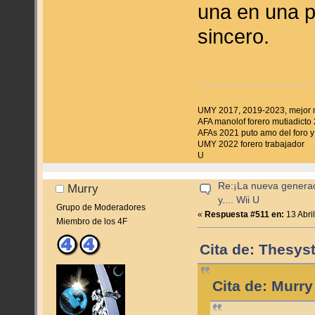
una en una p
sincero.
UMY 2017, 2019-2023, mejor
AFA manolof forero mutiadicto
AFAs 2021 puto amo del foro y 
UMY 2022 forero trabajador
U
Re:¡La nueva genera
Murry
y.... Wii U
Grupo de Moderadores
«
Respuesta #511 en:
13 Abri
Miembro de los 4F
Cita de: Thesys
Cita de: Murry