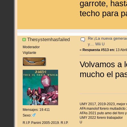
garrote, hast
techo para p
Re:¡La nueva genera
Thesystemhasfailed
y.... Wii U
Moderador
«
Respuesta #513 en:
13 Abri
Vigilante
Volvamos a l
mucho el p
UMY 2017, 2019-2023, mejor
AFA manolof forero mutiadicto
Mensajes: 19.411
AFAs 2021 puto amo del foro y 
Sexo:
UMY 2022 forero trabajador
U
R.I.P. Panini 2005-2019. R.I.P.