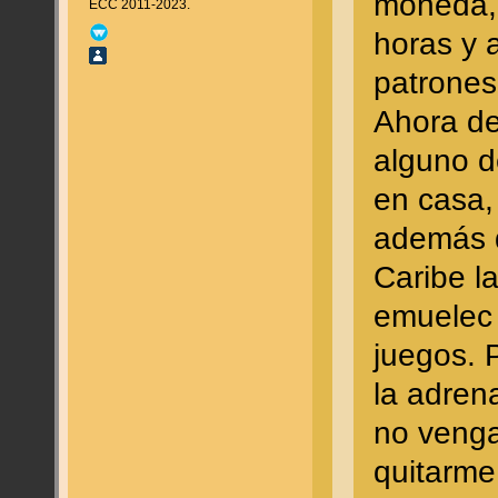
moneda, 
ECC 2011-2023.
horas y 
patrones
Ahora de
alguno d
en casa,
además d
Caribe la
emuelec 
juegos. 
la adren
no venga
quitarme