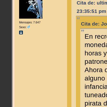
Cita de: ult
23:35:51 pm
Mensajes: 7.647
Cita de: J
Sexo:
En recr
moneda,
horas y
patron
Ahora 
alguno
infanci
tunead
pirata 