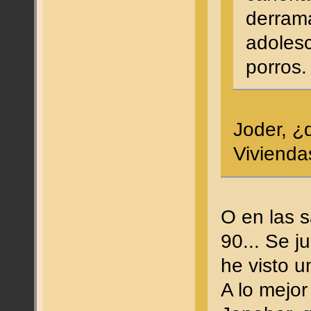
derrama
adolesc
porros.
Joder, ¿
Viviend
O en las s
90... Se j
he visto 
A lo mejo