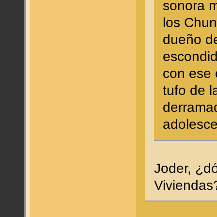
sonora m
los Chun
dueño de
escondid
con ese o
tufo de l
derramad
adolesce
Joder, ¿d
Vivienda