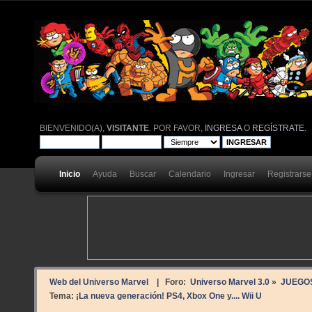
BIENVENIDO(A),
VISITANTE
. POR FAVOR,
INGRESA
O
REGÍSTRATE
.
Inicio
Ayuda
Buscar
Calendario
Ingresar
Registrarse
Web del Universo Marvel
| Foro:
Universo Marvel 3.0
»
JUEGO
Tema:
¡La nueva generación! PS4, Xbox One y.... Wii U