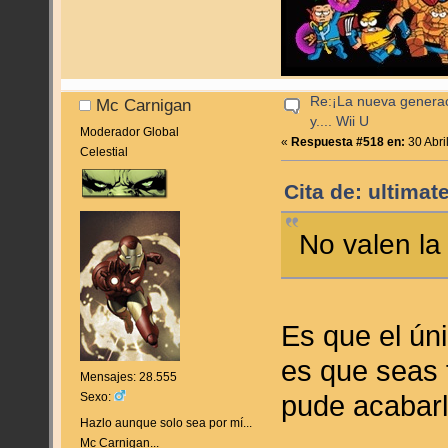
Re:¡La nueva genera
Mc Carnigan
y.... Wii U
Moderador Global
«
Respuesta #518 en:
30 Abri
Celestial
Cita de: ultimat
No valen la
Es que el ún
es que seas 
Mensajes: 28.555
pude acaba
Sexo:
Hazlo aunque solo sea por mí...
Mc Carnigan...