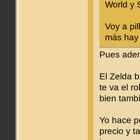
World y 
Voy a pil
más hay
Pues adem
El Zelda b
te va el r
bien tambi
Yo hace po
precio y 