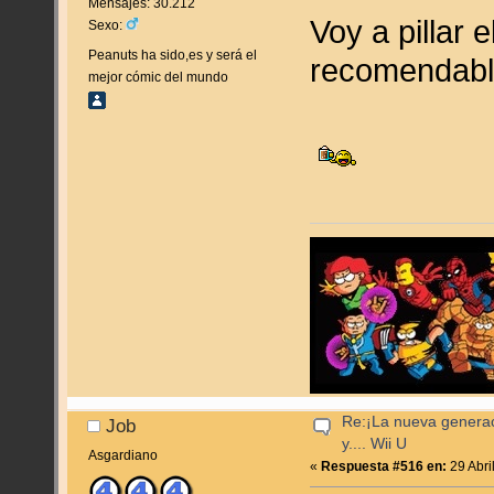
Mensajes: 30.212
Voy a pillar
Sexo:
Peanuts ha sido,es y será el
recomendabl
mejor cómic del mundo
Re:¡La nueva genera
Job
y.... Wii U
Asgardiano
«
Respuesta #516 en:
29 Abri