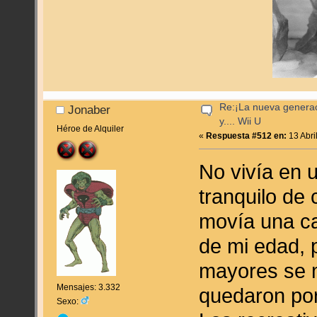
Re:¡La nueva genera
Jonaber
y.... Wii U
Héroe de Alquiler
«
Respuesta #512 en:
13 Abri
No vivía en 
tranquilo de 
movía una ca
de mi edad, 
mayores se 
Mensajes: 3.332
quedaron por
Sexo: