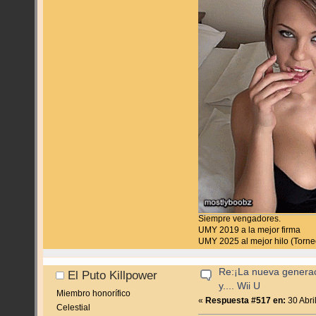
Siempre vengadores.
UMY 2019 a la mejor firma
UMY 2025 al mejor hilo (Torn
Re:¡La nueva genera
El Puto Killpower
y.... Wii U
Miembro honorífico
«
Respuesta #517 en:
30 Abri
Celestial