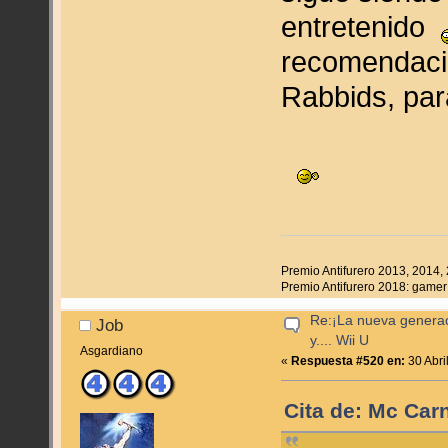
entretenido
recomendació
Rabbids, par
Premio Antifurero 2013, 2014, 
Premio Antifurero 2018: gamer 
Re:¡La nueva genera
Job
y.... Wii U
Asgardiano
«
Respuesta #520 en:
30 Abri
Cita de: Mc Carn