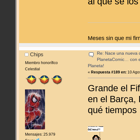
al que se lo
Meses sin que mi fir
Re: Nace una nueva di
Chips
PlanetaComic… con e
Miembro honorífico
Planeta!
Celestial
«
Respuesta #189 en:
10 Agos
Grande el Fi
en el Barça
qué tiempo
Mensajes: 25.979