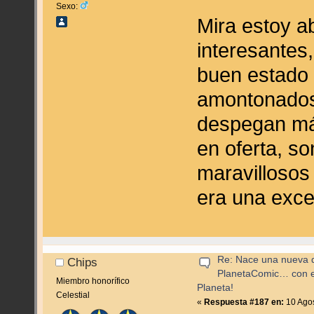
Sexo:
Mira estoy a
interesantes,
buen estado 
amontonados 
despegan má
en oferta, so
maravillosos
era una exce
Re: Nace una nueva di
Chips
PlanetaComic… con e
Miembro honorífico
Planeta!
Celestial
«
Respuesta #187 en:
10 Agos