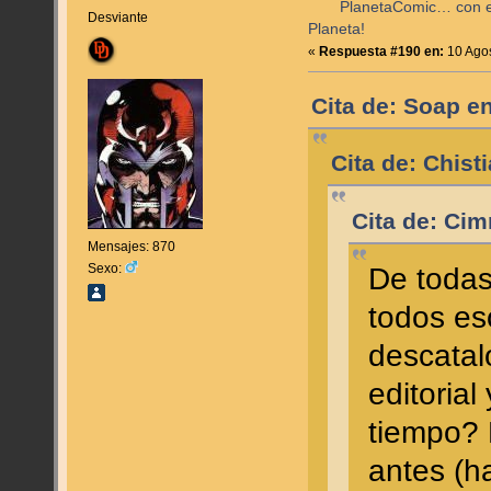
PlanetaComic… con e
Desviante
Planeta!
«
Respuesta #190 en:
10 Agos
Cita de: Soap e
Cita de: Chist
Cita de: Cim
Mensajes: 870
Sexo:
De todas
todos es
descatal
editoria
tiempo? 
antes (h