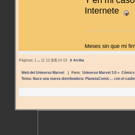
Internete
Meses sin que mi fir
Páginas:
1
...
11
12
[
13
]
14
15
Ir Arriba
Web del Universo Marvel
| Foro:
Universo Marvel 3.0
»
Cómics
Tema:
Nace una nueva distribuidora: PlanetaComic… con el catál