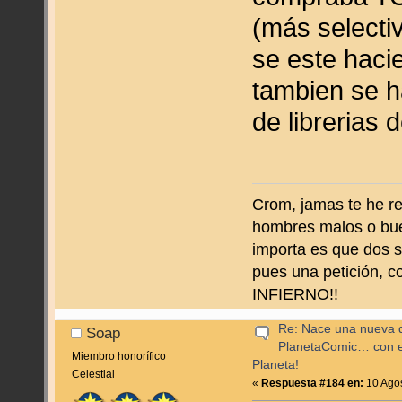
(más selecti
se este hac
tambien se h
de librerias 
Crom, jamas te he re
hombres malos o bue
importa es que dos 
pues una petición, 
INFIERNO!!
Re: Nace una nueva di
Soap
PlanetaComic… con e
Miembro honorífico
Planeta!
Celestial
«
Respuesta #184 en:
10 Agos