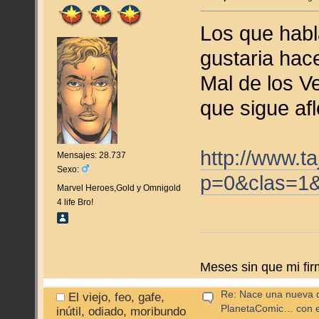
Los que habl
gustaria hac
Mal de los V
que sigue afl
http://www.t
Mensajes: 28.737
Sexo:
p=0&clas=1
Marvel Heroes,Gold y Omnigold
4 life Bro!
Meses sin que mi fir
Re: Nace una nueva di
El viejo, feo, gafe,
PlanetaComic… con e
inútil, odiado, moribundo