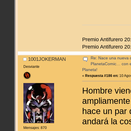
Premio Antifurero 20
Premio Antifurero 20
Re: Nace una nueva di
1001JOKERMAN
PlanetaComic… con e
Desviante
Planeta!
«
Respuesta #186 en:
10 Agos
Hombre viend
ampliamente 
hace un par 
andará la cos
Mensajes: 870