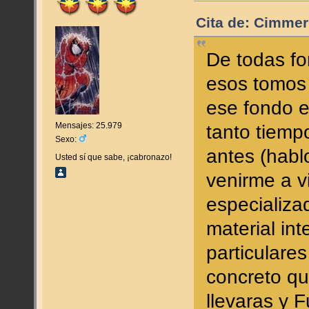
Cita de: Cimmer
De todas fo
esos tomos
ese fondo e
Mensajes: 25.979
tanto tiemp
Sexo:
antes (habl
Usted sí que sabe, ¡cabronazo!
venirme a v
especializa
material in
particulare
concreto q
llevaras y 