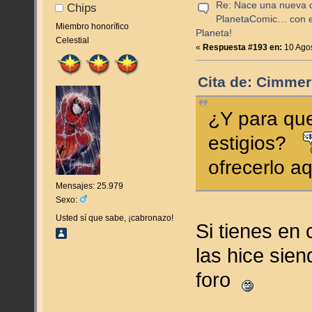
Re: Nace una nueva di
Chips
PlanetaComic… con e
Miembro honorífico
Planeta!
Celestial
«
Respuesta #193 en:
10 Agos
Cita de: Cimmer
¿Y para que
estigios?
ofrecerlo aq
Mensajes: 25.979
Sexo:
Usted sí que sabe, ¡cabronazo!
Si tienes en 
las hice sie
foro