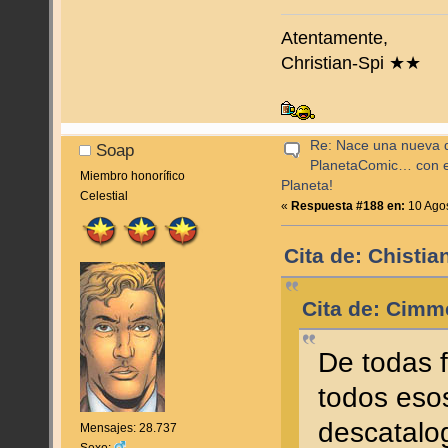
Atentamente,
Christian-Spi ★★
Re: Nace una nueva di
Soap
PlanetaComic… con e
Miembro honorífico
Planeta!
Celestial
«
Respuesta #188 en:
10 Agos
Cita de: Chisti
Cita de: Cimm
De todas 
todos eso
descatalo
Mensajes: 28.737
Sexo: