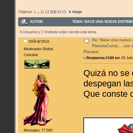
Páginas:
1
...
11
12
[
13
]
14
15
Ir Abajo
AUTOR
TEMA: NACE UNA NUEVA DISTRIB
(LEÍDO 86506 VECES)
0 Usuarios y 1 Visitante están viendo este tema.
Re: Nace una nueva di
oskarosa
PlanetaComic… con e
Moderador Global
Planeta!
Celestial
«
Respuesta #180 en:
29 Juli
Quizá no se 
despegan las
Que conste 
Mensajes: 77.560