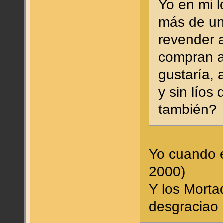
Yo en mi l
más de una
revender a
compran a 
gustaría, 
y sin líos
también?
Yo cuando e
2000)
Y los Morta
desgraciao 