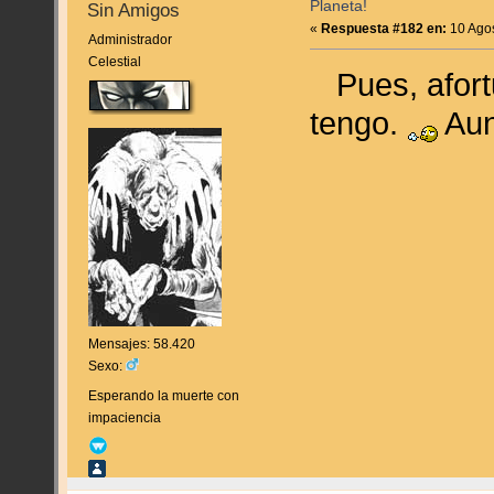
Planeta!
Sin Amigos
«
Respuesta #182 en:
10 Agos
Administrador
Celestial
Pues, afortu
tengo.
Aun
Mensajes: 58.420
Sexo:
Esperando la muerte con
impaciencia