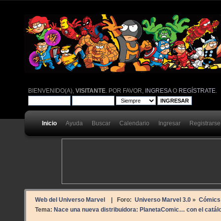
BIENVENIDO(A),
VISITANTE
. POR FAVOR,
INGRESA
O
REGÍSTRATE
.
Inicio
Ayuda
Buscar
Calendario
Ingresar
Registrarse
Web del Universo Marvel
| Foro:
Universo Marvel 3.0
»
Cómics
Tema:
Nace una nueva distribuidora: PlanetaComic… con el catál