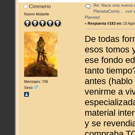
Re: Nace una nueva di
Cimmerio
PlanetaComic… con e
Nuevo Mutante
Planeta!
«
Respuesta #183 en:
10 Agos
De todas for
esos tomos 
ese fondo ed
tanto tiempo
antes (hablo
Mensajes: 706
Sexo:
venirme a viv
especializad
material inte
y se revendi
compraba TO