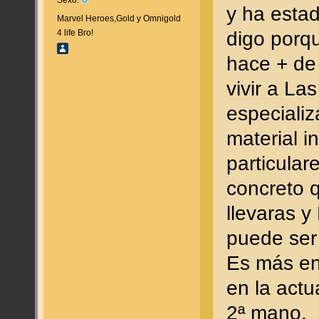
y ha esta
Marvel Heroes,Gold y Omnigold
digo porq
4 life Bro!
hace + de
vivir a La
especiali
material i
particular
concreto 
llevaras 
puede ser
Es más en
en la actu
2ª mano.