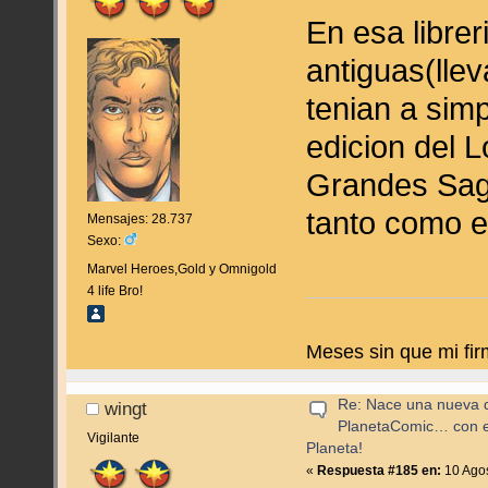
En esa librer
antiguas(lle
tenian a simp
edicion del 
Grandes Saga
tanto como e
Mensajes: 28.737
Sexo:
Marvel Heroes,Gold y Omnigold
4 life Bro!
Meses sin que mi fir
Re: Nace una nueva di
wingt
PlanetaComic… con e
Vigilante
Planeta!
«
Respuesta #185 en:
10 Agos