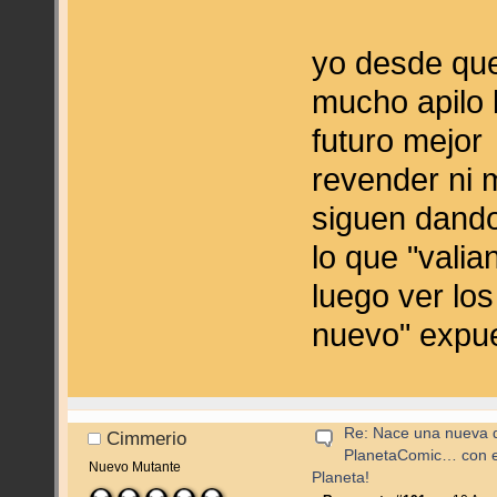
yo desde que
mucho apilo 
futuro mejo
revender ni 
siguen dand
lo que "valia
luego ver lo
nuevo" expu
Re: Nace una nueva di
Cimmerio
PlanetaComic… con e
Nuevo Mutante
Planeta!