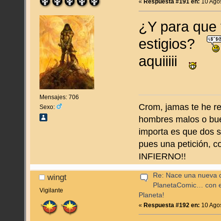
«
Respuesta #191 en:
10 Agos
¿Y para que t
estigios?
aquiiiii
Mensajes: 706
Crom, jamas te he re
Sexo:
hombres malos o bue
importa es que dos 
pues una petición, 
INFIERNO!!
Re: Nace una nueva di
wingt
PlanetaComic… con e
Vigilante
Planeta!
«
Respuesta #192 en:
10 Agos