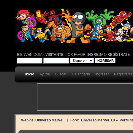
BIENVENIDO(A),
VISITANTE
. POR FAVOR,
INGRESA
O
REGÍSTRATE
.
Inicio
Ayuda
Buscar
Calendario
Ingresar
Registrarse
Web del Universo Marvel
| Foro:
Universo Marvel 3.0
»
Perfil 