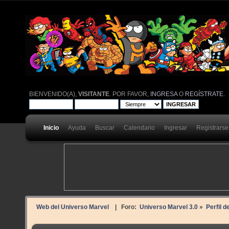
BIENVENIDO(A),
VISITANTE
. POR FAVOR,
INGRESA
O
REGÍSTRATE
.
Inicio
Ayuda
Buscar
Calendario
Ingresar
Registrarse
Web del Universo Marvel
| Foro:
Universo Marvel 3.0
»
Perfil d