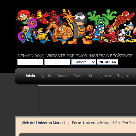
BIENVENIDO(A),
VISITANTE
. POR FAVOR,
INGRESA
O
REGÍSTRATE
.
Inicio
Ayuda
Buscar
Calendario
Ingresar
Registrarse
Web del Universo Marvel
| Foro:
Universo Marvel 3.0
»
Perfil d