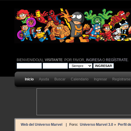
BIENVENIDO(A),
VISITANTE
. POR FAVOR,
INGRESA
O
REGÍSTRATE
.
Inicio
Ayuda
Buscar
Calendario
Ingresar
Registrarse
Web del Universo Marvel
| Foro:
Universo Marvel 3.0
»
Perfil d