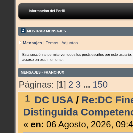
Información del Perfil
MOSTRAR MENSAJES
Mensajes
|
Temas
|
Adjuntos
Esta sección te permite ver todos los posts escritos por este usuario
acceso en este momento.
MENSAJES - FRANCHUX
Páginas: [
1
]
2
3
...
150
1
DC USA
/
Re:DC Fine
Distinguida Competenc
«
en:
06 Agosto, 2026, 09: