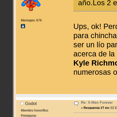
año.Los 2 
Mensajes: 676
Ups, ok! Per
para chincha
ser un lío p
acerca de la
Kyle Richm
numerosas op
Re: X-Men Forever
Godot
«
Respuesta #7 en:
02 E
Miembro honorífico
Primigenio