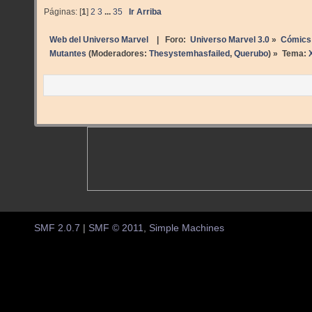
Páginas: [
1
]
2
3
...
35
Ir Arriba
Web del Universo Marvel
| Foro:
Universo Marvel 3.0
»
Cómics
Mutantes
(Moderadores:
Thesystemhasfailed
,
Querubo
) »
Tema:
SMF 2.0.7
|
SMF © 2011
,
Simple Machines