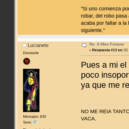
"Si uno comienza por
robar, del robo pasa 
acaba por faltar a la
siguiente."
Re: X-Men Forever
Lucianete
«
Respuesta #13 en:
02 
Desviante
Pues a mi el
poco insoport
ya que me re
NO ME REIA TANT
Mensajes: 830
VACA.
Sexo: