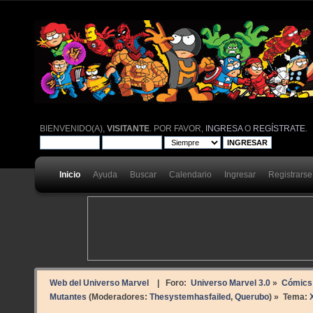
BIENVENIDO(A),
VISITANTE
. POR FAVOR,
INGRESA
O
REGÍSTRATE
.
Inicio
Ayuda
Buscar
Calendario
Ingresar
Registrarse
Web del Universo Marvel
| Foro:
Universo Marvel 3.0
»
Cómics
Mutantes
(Moderadores:
Thesystemhasfailed
,
Querubo
) »
Tema: