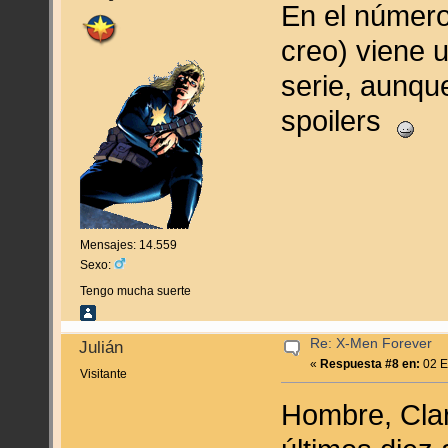
En el número
creo) viene u
serie, aunqu
spoilers
Mensajes: 14.559
Sexo:
Tengo mucha suerte
Re: X-Men Forever
Julián
«
Respuesta #8 en:
02 E
Visitante
Hombre, Clar