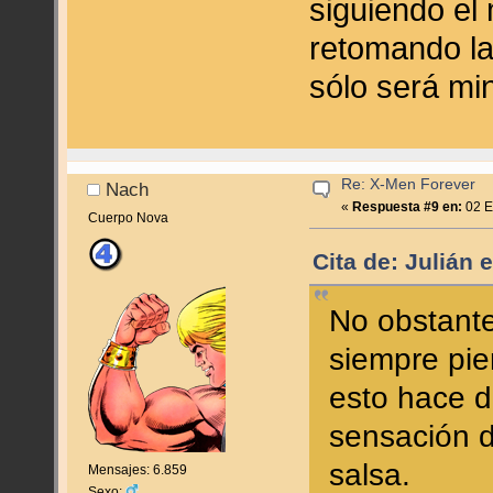
siguiendo e
retomando la
sólo será min
Re: X-Men Forever
Nach
«
Respuesta #9 en:
02 E
Cuerpo Nova
Cita de: Julián 
No obstante
siempre pi
esto hace d
sensación d
salsa.
Mensajes: 6.859
Sexo: