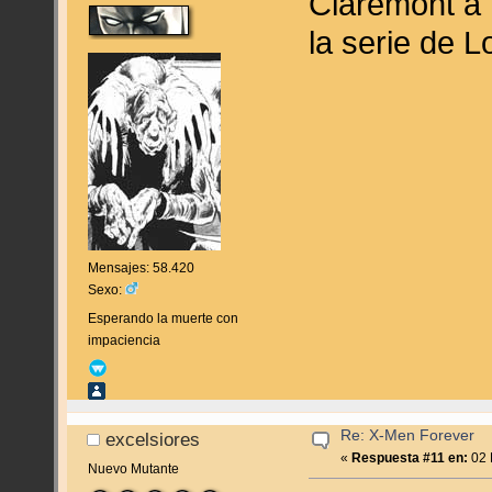
Claremont a 
la serie de L
Mensajes: 58.420
Sexo:
Esperando la muerte con
impaciencia
Re: X-Men Forever
excelsiores
«
Respuesta #11 en:
02 
Nuevo Mutante