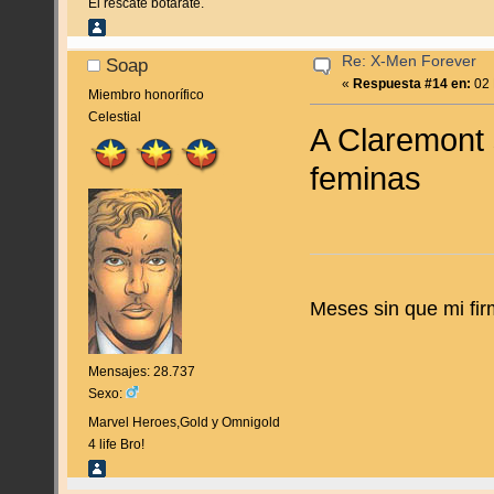
El rescate botarate.
Re: X-Men Forever
Soap
«
Respuesta #14 en:
02 
Miembro honorífico
Celestial
A Claremont 
feminas
Meses sin que mi fir
Mensajes: 28.737
Sexo:
Marvel Heroes,Gold y Omnigold
4 life Bro!