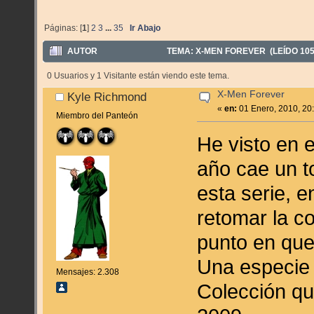
Páginas: [
1
]
2
3
...
35
Ir Abajo
AUTOR
TEMA: X-MEN FOREVER (LEÍDO 105
0 Usuarios y 1 Visitante están viendo este tema.
X-Men Forever
Kyle Richmond
«
en:
01 Enero, 2010, 20
Miembro del Panteón
He visto en 
año cae un t
esta serie, 
retomar la c
punto en que
Una especie
Mensajes: 2.308
Colección q