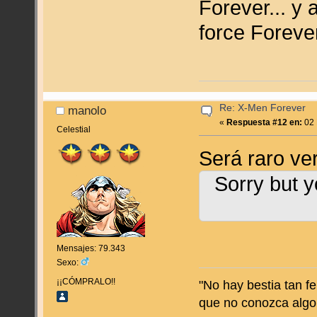
Forever... y 
force Forev
Re: X-Men Forever
manolo
«
Respuesta #12 en:
02 
Celestial
Será raro ve
Sorry but y
Mensajes: 79.343
Sexo:
¡¡CÓMPRALO!!
"No hay bestia tan f
que no conozca algo