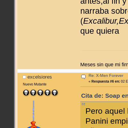
antes,al fin
narraba sobr
(
Excalibur,Ex
que quiera
Meses sin que mi fir
Re: X-Men Forever
excelsiores
«
Respuesta #6 en:
02 E
Nuevo Mutante
Cita de: Soap e
Pero aquel 
Panini empi