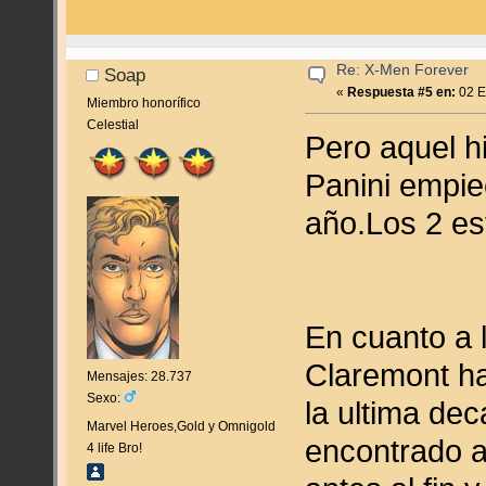
Re: X-Men Forever
Soap
«
Respuesta #5 en:
02 E
Miembro honorífico
Celestial
Pero aquel h
Panini empie
año.Los 2 e
En cuanto a 
Claremont ha
Mensajes: 28.737
Sexo:
la ultima de
Marvel Heroes,Gold y Omnigold
encontrado al
4 life Bro!