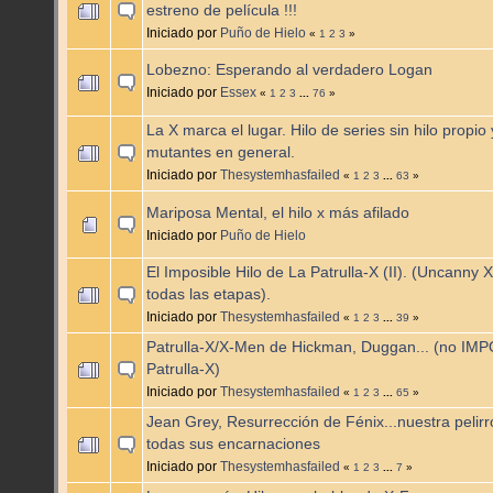
estreno de película !!!
Iniciado por
Puño de Hielo
«
1
2
3
»
Lobezno: Esperando al verdadero Logan
Iniciado por
Essex
«
1
2
3
...
76
»
La X marca el lugar. Hilo de series sin hilo propio 
mutantes en general.
Iniciado por
Thesystemhasfailed
«
1
2
3
...
63
»
Mariposa Mental, el hilo x más afilado
Iniciado por
Puño de Hielo
El Imposible Hilo de La Patrulla-X (II). (Uncanny 
todas las etapas).
Iniciado por
Thesystemhasfailed
«
1
2
3
...
39
»
Patrulla-X/X-Men de Hickman, Duggan... (no IM
Patrulla-X)
Iniciado por
Thesystemhasfailed
«
1
2
3
...
65
»
Jean Grey, Resurrección de Fénix...nuestra pelirr
todas sus encarnaciones
Iniciado por
Thesystemhasfailed
«
1
2
3
...
7
»