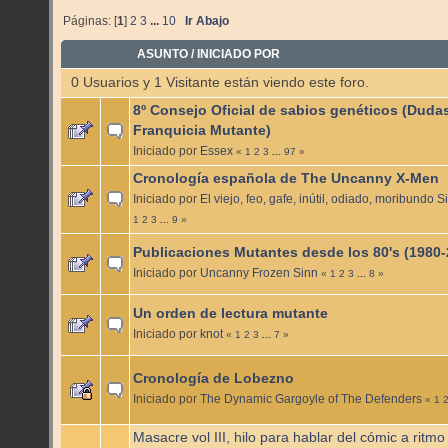
Páginas: [
1
]
2
3
...
10
Ir Abajo
ASUNTO
/
INICIADO POR
0 Usuarios y 1 Visitante están viendo este foro.
8º Consejo Oficial de sabios genéticos (Duda
Franquicia Mutante)
Iniciado por
Essex
«
1
2
3
...
97
»
Cronología española de The Uncanny X-Men
Iniciado por
El viejo, feo, gafe, inútil, odiado, moribundo 
1
2
3
...
9
»
Publicaciones Mutantes desde los 80's (1980-
Iniciado por
Uncanny Frozen Sinn
«
1
2
3
...
8
»
Un orden de lectura mutante
Iniciado por
knot
«
1
2
3
...
7
»
Cronología de Lobezno
Iniciado por
The Dynamic Gargoyle of The Defenders
«
1
Masacre vol III, hilo para hablar del cómic a ritmo