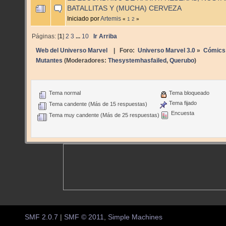
BATALLITAS Y (MUCHA) CERVEZA
Iniciado por
Artemis
«
1
2
»
Páginas: [
1
]
2
3
...
10
Ir Arriba
Web del Universo Marvel
| Foro:
Universo Marvel 3.0
»
Cómics
Mutantes
(Moderadores:
Thesystemhasfailed
,
Querubo
)
Tema normal
Tema bloqueado
Tema fijado
Tema candente (Más de 15 respuestas)
Encuesta
Tema muy candente (Más de 25 respuestas)
SMF 2.0.7
|
SMF © 2011
,
Simple Machines