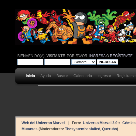
BIENVENIDO(A),
VISITANTE
. POR FAVOR,
INGRESA
O
REGÍSTRATE
.
Inicio
Ayuda
Buscar
Calendario
Ingresar
Registrarse
Web del Universo Marvel
| Foro:
Universo Marvel 3.0
»
Cómics
Mutantes
(Moderadores:
Thesystemhasfailed
,
Querubo
)