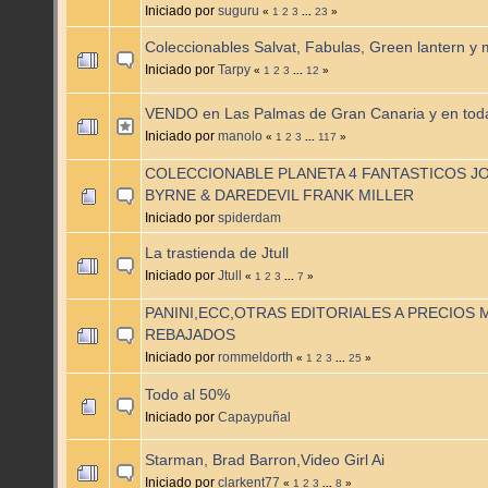
Iniciado por
suguru
«
1
2
3
...
23
»
Coleccionables Salvat, Fabulas, Green lantern y 
Iniciado por
Tarpy
«
1
2
3
...
12
»
VENDO en Las Palmas de Gran Canaria y en tod
Iniciado por
manolo
«
1
2
3
...
117
»
COLECCIONABLE PLANETA 4 FANTASTICOS J
BYRNE & DAREDEVIL FRANK MILLER
Iniciado por
spiderdam
La trastienda de Jtull
Iniciado por
Jtull
«
1
2
3
...
7
»
PANINI,ECC,OTRAS EDITORIALES A PRECIOS 
REBAJADOS
Iniciado por
rommeldorth
«
1
2
3
...
25
»
Todo al 50%
Iniciado por
Capaypuñal
Starman, Brad Barron,Video Girl Ai
Iniciado por
clarkent77
«
1
2
3
...
8
»