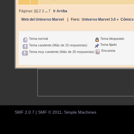
Páginas: [
1
]
2
3
...
7
Ir Arriba
Web del Universo Marvel
| Foro:
Universo Marvel 3.0
»
Cómics
Tema normal
Tema bloqueado
Tema fijado
Tema candente (Más de 15 respuestas)
Encuesta
Tema muy candente (Más de 25 respuestas)
SMF 2.0.7
|
SMF © 2011
,
Simple Machines