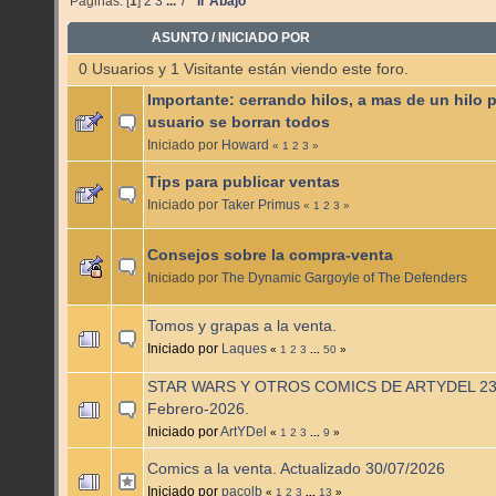
Páginas: [
1
]
2
3
...
7
Ir Abajo
ASUNTO
/
INICIADO POR
0 Usuarios y 1 Visitante están viendo este foro.
Importante: cerrando hilos, a mas de un hilo 
usuario se borran todos
Iniciado por
Howard
«
1
2
3
»
Tips para publicar ventas
Iniciado por
Taker Primus
«
1
2
3
»
Consejos sobre la compra-venta
Iniciado por
The Dynamic Gargoyle of The Defenders
Tomos y grapas a la venta.
Iniciado por
Laques
«
1
2
3
...
50
»
STAR WARS Y OTROS COMICS DE ARTYDEL 23
Febrero-2026.
Iniciado por
ArtYDel
«
1
2
3
...
9
»
Comics a la venta. Actualizado 30/07/2026
Iniciado por
pacolb
«
1
2
3
...
13
»