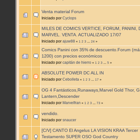
Venta material Forum
Iniciado por
Cyclops
MILES DE COMICS VERTICE, FORUM, PANINI, 
MARVEL. VENTA. ACTUALIZADO 17/07
Iniciado por
ajuw88
«
1
2
3
...
24
»
Comics Panini con 35% de descuento.Forum (má
1200) con precios económicos
Iniciado por
capitán de hierro
«
1
2
3
...
5
»
ABSOLUTE POWER DC ALL IN
Iniciado por
Cebolleta
«
1
2
3
...
17
»
OG 4 Fantásticos,Runaways,Marvel Gold Thor, G
Lantern,Descender
Iniciado por
Marvelfran
«
1
2
3
...
73
»
vendido.
Iniciado por
snaucer
[C/V] CANTO El Angelus LA VISION KRAA Tercer
Testamento SUPER OSO God Country