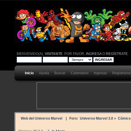
BIENVENIDO(A),
VISITANTE
. POR FAVOR,
INGRESA
O
REGÍSTRATE
.
Inicio
Ayuda
Buscar
Calendario
Ingresar
Registrarse
Web del Universo Marvel
| Foro:
Universo Marvel 3.0
»
Cómics