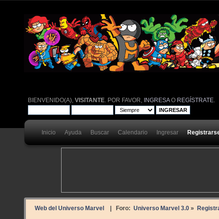
BIENVENIDO(A),
VISITANTE
. POR FAVOR,
INGRESA
O
REGÍSTRATE
.
Inicio
Ayuda
Buscar
Calendario
Ingresar
Registrars
Web del Universo Marvel
| Foro:
Universo Marvel 3.0
»
Registr