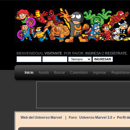
BIENVENIDO(A),
VISITANTE
. POR FAVOR,
INGRESA
O
REGÍSTRATE
.
Inicio
Ayuda
Buscar
Calendario
Ingresar
Registrarse
Web del Universo Marvel
| Foro:
Universo Marvel 3.0
»
Perfil d