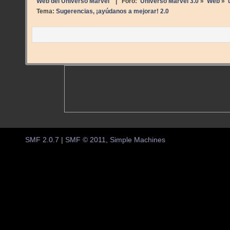
Web del Universo Marvel
| Foro:
Universo Marvel 3.0
»
Web
»
Tema:
Sugerencias, ¡ayúdanos a mejorar! 2.0
SMF 2.0.7
|
SMF © 2011
,
Simple Machines