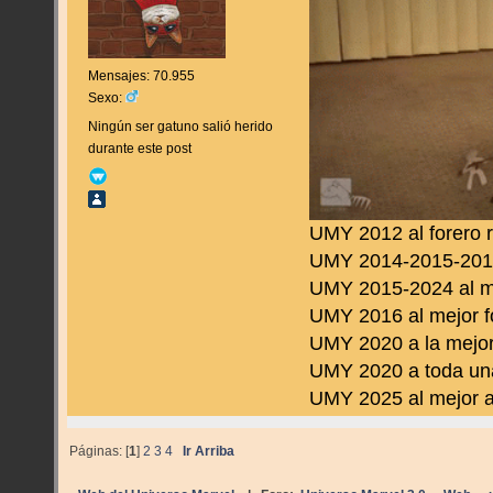
Mensajes: 70.955
Sexo:
Ningún ser gatuno salió herido
durante este post
UMY 2012 al forero 
UMY 2014-2015-2016 
UMY 2015-2024 al m
UMY 2016 al mejor f
UMY 2020 a la mejor
UMY 2020 a toda una
UMY 2025 al mejor a
Páginas: [
1
]
2
3
4
Ir Arriba