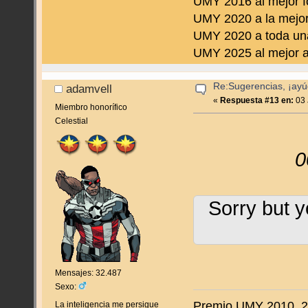
UMY 2016 al mejor f
UMY 2020 a la mejor
UMY 2020 a toda una
UMY 2025 al mejor a
Re:Sugerencias, ¡ayú
adamvell
«
Respuesta #13 en:
03 
Miembro honorífico
Celestial
0
Sorry but y
Mensajes: 32.487
Sexo:
Premio UMY 2010, 20
La inteligencia me persigue