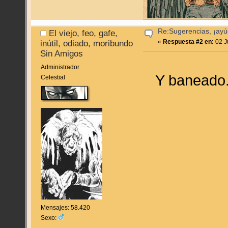
Re:Sugerencias, ¡ayú
El viejo, feo, gafe,
«
Respuesta #2 en:
02 J
inútil, odiado, moribundo
Sin Amigos
Administrador
Y baneado
Celestial
Mensajes: 58.420
Sexo: