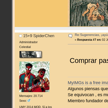
Re:Sugerencias, ¡ayú
15+9 SpiderChen
«
Respuesta #7 en:
02 J
Administrador
Celestial
Comprar pas
MyIMGs is a free ima
Algunos piensas que 
Se equivocan , es m
Mensajes: 20.714
Miembro fundador d
Sexo:
UMY 2014 MOD. Sí a los