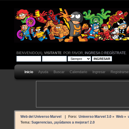
BIENVENIDO(A),
VISITANTE
. POR FAVOR,
INGRESA
O
REGÍSTRATE
.
Inicio
Ayuda
Buscar
Calendario
Ingresar
Registrarse
Web del Universo Marvel
| Foro:
Universo Marvel 3.0
»
Web
»
Tema:
Sugerencias, ¡ayúdanos a mejorar! 2.0