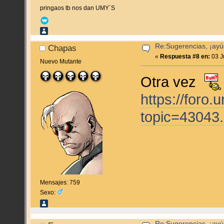
pringaos tb nos dan UMY´S
Re:Sugerencias, ¡ayú
Chapas
«
Respuesta #8 en:
03 J
Nuevo Mutante
Otra vez
https://foro
topic=43043
Mensajes: 759
Sexo:
Re:Sugerencias, ¡ayú