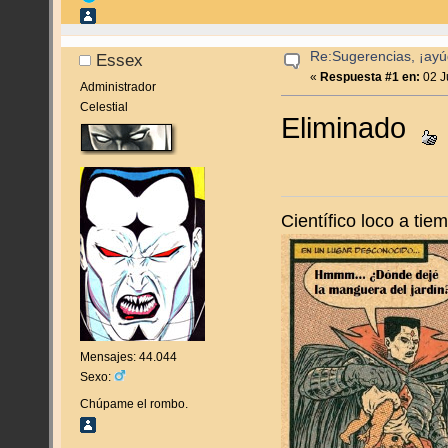
Re:Sugerencias, ¡ayú
Essex
«
Respuesta #1 en:
02 J
Administrador
Celestial
Eliminado
Científico loco a ti
Mensajes: 44.044
Sexo:
Chúpame el rombo.