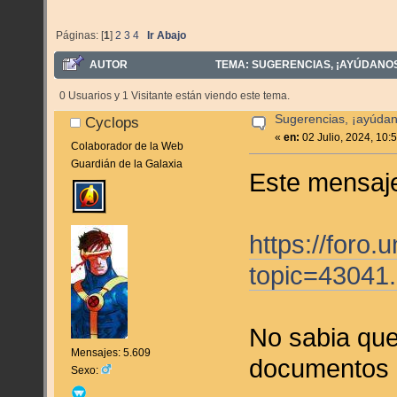
Páginas: [
1
]
2
3
4
Ir Abajo
AUTOR
TEMA: SUGERENCIAS, ¡AYÚDANOS 
0 Usuarios y 1 Visitante están viendo este tema.
Sugerencias, ¡ayúdan
Cyclops
«
en:
02 Julio, 2024, 10:
Colaborador de la Web
Guardián de la Galaxia
Este mensaje
https://foro
topic=43041
No sabia que
Mensajes: 5.609
documentos 
Sexo: