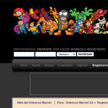
BIENVENIDO(A),
VISITANTE
. POR FAVOR,
INGRESA
O
REGÍSTRATE
.
Inicio
Ayuda
Buscar
Calendario
Ingresar
Registrars
Web del Universo Marvel
| Foro:
Universo Marvel 3.0
»
Registr