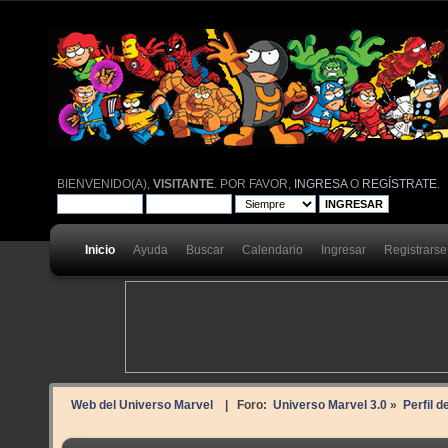
BIENVENIDO(A),
VISITANTE
. POR FAVOR,
INGRESA
O
REGÍSTRATE
.
Inicio
Ayuda
Buscar
Calendario
Ingresar
Registrarse
Web del Universo Marvel
| Foro:
Universo Marvel 3.0
»
Perfil d