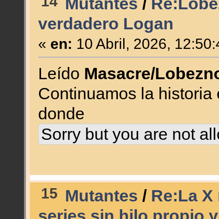
14
Mutantes
/
Re:Lobe
verdadero Logan
«
en:
10 Abril, 2026, 12:50
Leído
Masacre/Lobezno
Continuamos la historia
donde
Sorry but you are not al
15
Mutantes
/
Re:La X 
series sin hilo propio 