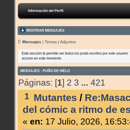
Información del Perfil
MOSTRAR MENSAJES
Mensajes
|
Temas
|
Adjuntos
Esta sección te permite ver todos los posts escritos por este usuario
acceso en este momento.
MENSAJES - PUÑO DE HIELO
Páginas: [
1
]
2
3
...
421
1
Mutantes
/
Re:Masacre
del cómic a ritmo de es
«
en:
17 Julio, 2026, 16:53