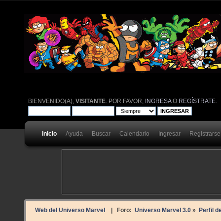
BIENVENIDO(A),
VISITANTE
. POR FAVOR,
INGRESA
O
REGÍSTRATE
.
Inicio
Ayuda
Buscar
Calendario
Ingresar
Registrarse
Web del Universo Marvel
| Foro:
Universo Marvel 3.0
»
Perfil d