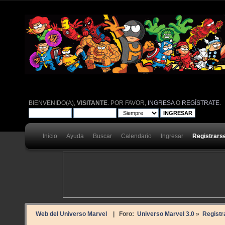
BIENVENIDO(A),
VISITANTE
. POR FAVOR,
INGRESA
O
REGÍSTRATE
.
Inicio
Ayuda
Buscar
Calendario
Ingresar
Registrars
Web del Universo Marvel
| Foro:
Universo Marvel 3.0
»
Registr