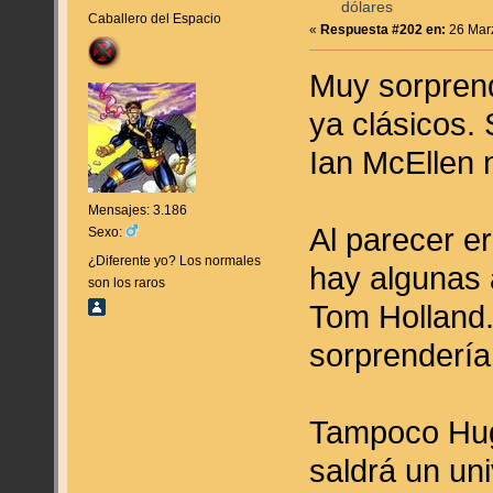
dólares
Caballero del Espacio
«
Respuesta #202 en:
26 Marz
Muy sorprend
ya clásicos.
Ian McEllen 
Mensajes: 3.186
Al parecer e
Sexo:
¿Diferente yo? Los normales
hay algunas 
son los raros
Tom Holland.
sorprendería 
Tampoco Hug
saldrá un un