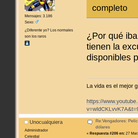
completo
Mensajes: 3.186
Sexo:
¿Diferente yo? Los normales
¿Por qué iba
son los raros
tienen la ex
disponibles 
La vida es el mejor g
https://www.youtube
v=wldCKLvvK7A&t=
Re:Vengadores: Pelíc
Unocualquiera
dólares
Administrador
«
Respuesta #206 en:
27 Marz
Celestial