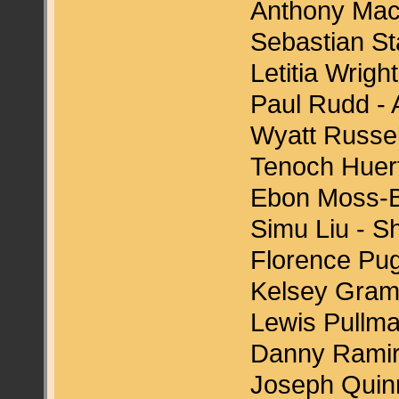
Anthony Mack
Sebastian St
Letitia Wrigh
Paul Rudd -
Wyatt Russel
Tenoch Huer
Ebon Moss-B
Simu Liu - S
Florence Pug
Kelsey Gram
Lewis Pullma
Danny Ramir
Joseph Quin