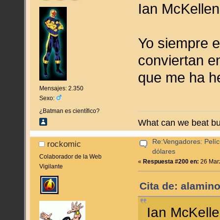
Ian McKelle
Yo siempre e
conviertan e
que me ha he
Mensajes: 2.350
Sexo:
¿Batman es científico?
What can we beat bu
Re:Vengadores: Pelíc
rockomic
dólares
Colaborador de la Web
«
Respuesta #200 en:
26 Marz
Vigilante
Cita de: alamin
Ian McKell