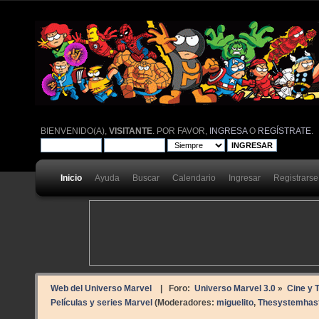
BIENVENIDO(A),
VISITANTE
. POR FAVOR,
INGRESA
O
REGÍSTRATE
.
Inicio
Ayuda
Buscar
Calendario
Ingresar
Registrarse
Web del Universo Marvel
| Foro:
Universo Marvel 3.0
»
Cine y T
Películas y series Marvel
(Moderadores:
miguelito
,
Thesystemhasf