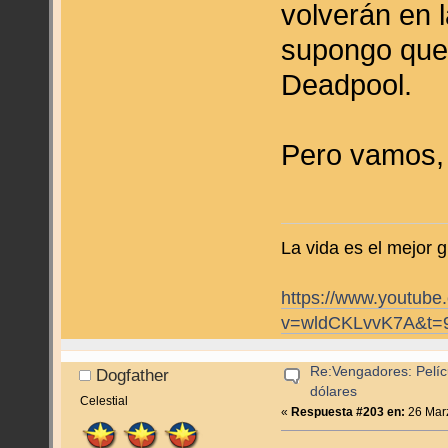
volverán en l
supongo que 
Deadpool.
Pero vamos, 
La vida es el mejor g
https://www.youtube
v=wldCKLvvK7A&t=
Re:Vengadores: Pelíc
Dogfather
dólares
Celestial
«
Respuesta #203 en:
26 Marz