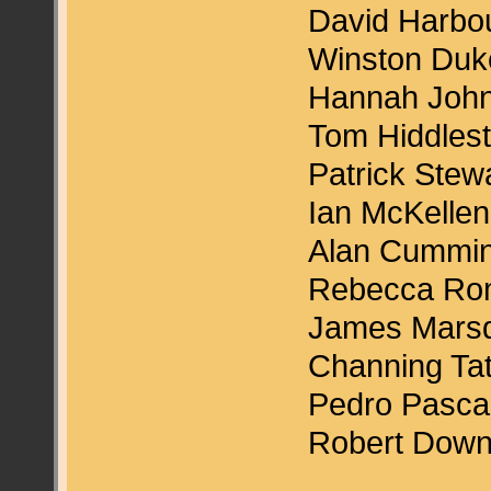
David Harbo
Winston Duk
Hannah John
Tom Hiddlest
Patrick Stew
Ian McKellen
Alan Cumming
Rebecca Rom
James Marsd
Channing Ta
Pedro Pascal
Robert Down