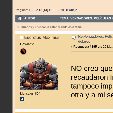
Páginas:
1
...
12
13
[
14
]
15
16
...
20
Ir Abajo
AUTOR
TEMA: VENGADORES: PELÍCULAS Y
0 Usuarios y 1 Visitante están viendo este tema.
Re:Vengadores: Pelíc
Escrotus Maximus
dólares
Desviante
«
Respuesta #195 en:
26 Marz
NO creo que 
recaudaron I
tampoco impo
otra y a mi s
Mensajes: 804