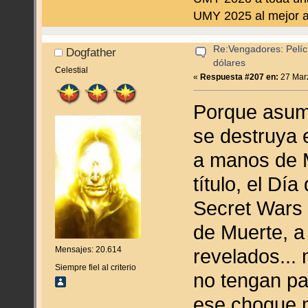
UMY 2025 al mejor a
Re:Vengadores: Pelíc
Dogfather
dólares
Celestial
«
Respuesta #207 en:
27 Marz
Porque asum
se destruya e
a manos de M
título, el Día
Secret Wars o
de Muerte, a 
Mensajes: 20.614
revelados...
Siempre fiel al criterio
no tengan pa
ese choque mu