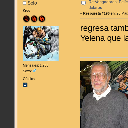
Re:Vengadores: Pelíc
Solo
dólares
Kree
«
Respuesta #196 en:
26 Marz
regresa tamb
Yelena que l
Mensajes: 1.255
Sexo:
Cómics.