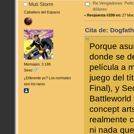
Re:Vengadores: Pelíc
Muti Storm
dólares
Caballero del Espacio
«
Respuesta #208 en:
27 Marz
Cita de: Dogfat
Porque asu
donde se des
Mensajes: 3.186
película a 
Sexo:
juego del tí
¿Diferente yo? Los normales
son los raros
Final), y Se
Battleworld 
concept art
realmente c
ni nada que