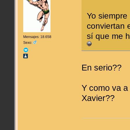
Yo siempre 
conviertan 
sí que me h
Mensajes: 18.658
Sexo:
En serio??
Y como va a s
Xavier??