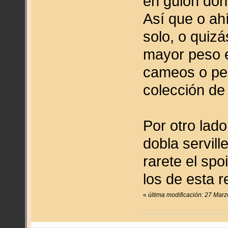
en guión do
Así que o ah
solo, o quiz
mayor peso e
cameos o pe
colección de 
Por otro lad
dobla servill
rarete el spo
los de esta r
«
última modificación: 27 Mar