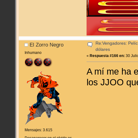
Re:Vengadores: Pelíc
El Zorro Negro
dólares
Inhumano
«
Respuesta #166 en:
30 Juli
A mí me ha 
los JJOO que
Mensajes: 3.615
Desaparecer en el olvido es