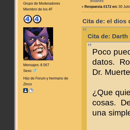
dólares
Grupo de Moderadores
«
Respuesta #172 en:
30 Juli
Miembro de los 4F
Cita de: el dios
Cita de: Darth
Poco pued
datos. Ro
Mensajes: 8.567
Dr. Muerte
Sexo:
Hijo de Forum y hermano de
Zinco
¿Que quie
cosas. De
una simpl