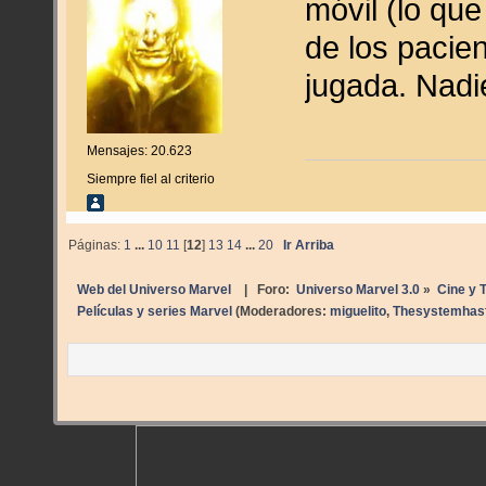
móvil (lo que
de los pacie
jugada. Nadi
Mensajes: 20.623
Siempre fiel al criterio
Páginas:
1
...
10
11
[
12
]
13
14
...
20
Ir Arriba
Web del Universo Marvel
| Foro:
Universo Marvel 3.0
»
Cine y T
Películas y series Marvel
(Moderadores:
miguelito
,
Thesystemhasf