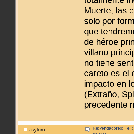
Muerte, las 
solo por for
que tendrem
de héroe pri
villano princ
no tiene sent
careto es el
impacto en l
(Extraño, Spi
precedente ni
Re:Vengadores: Pelíc
asylum