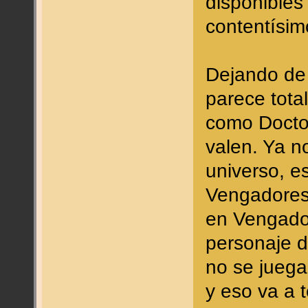
disponibles
contentísim
Dejando de 
parece tota
como Docto
valen. Ya n
universo, 
Vengadores 
en Vengador
personaje di
no se juega
y eso va a 