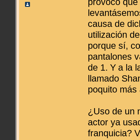
provocó que
levantásemos
causa de dic
utilización d
porque sí, c
pantalones va
de 1. Y a la 
llamado Shan
poquito más
¿Uso de un n
actor ya usa
franquicia? 