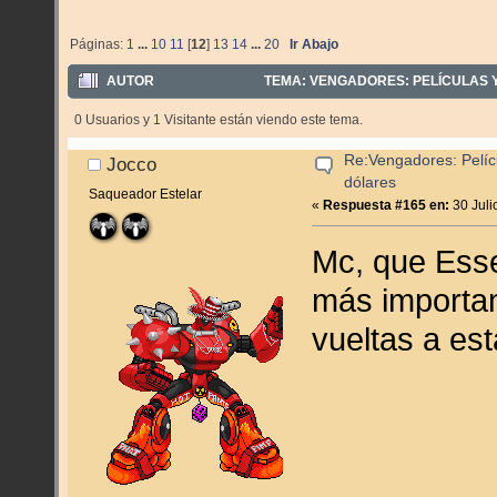
Páginas:
1
...
10
11
[
12
]
13
14
...
20
Ir Abajo
AUTOR
TEMA: VENGADORES: PELÍCULAS Y
0 Usuarios y 1 Visitante están viendo este tema.
Re:Vengadores: Pelíc
Jocco
dólares
Saqueador Estelar
«
Respuesta #165 en:
30 Juli
Mc, que Esse
más importan
vueltas a est