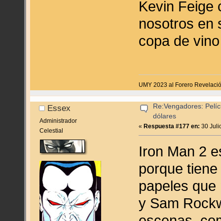
Kevin Feige
nosotros en 
copa de vino 
UMY 2023 al Forero Revelaci
Re:Vengadores: Pelíc
Essex
dólares
Administrador
«
Respuesta #177 en:
30 Juli
Celestial
Iron Man 2 e
porque tiene
papeles que
y Sam Rockwe
escenas, como