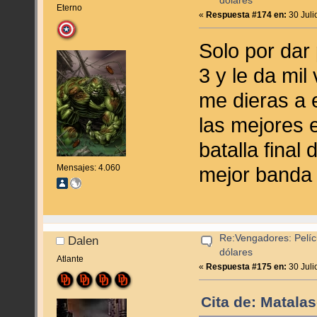
dólares
Eterno
«
Respuesta #174 en:
30 Juli
Solo por dar
3 y le da mil
me dieras a el
las mejores 
batalla final
mejor banda
Mensajes: 4.060
Re:Vengadores: Pelíc
Dalen
dólares
Atlante
«
Respuesta #175 en:
30 Juli
Cita de: Matala