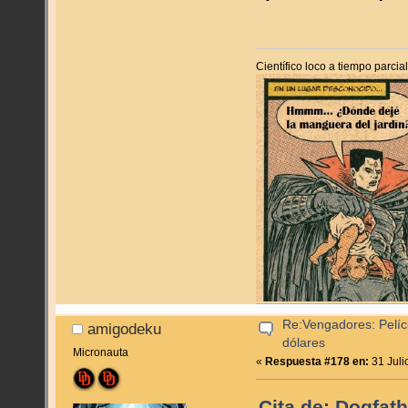
Científico loco a tiempo parci
Re:Vengadores: Pelíc
amigodeku
dólares
Micronauta
«
Respuesta #178 en:
31 Juli
Cita de: Dogfath