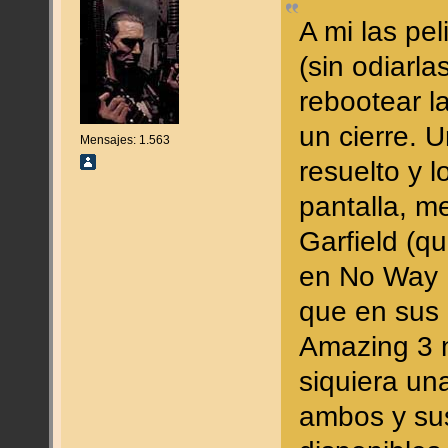
A mi las pe
(sin odiarla
rebootear la
un cierre. 
Mensajes: 1.563
resuelto y 
pantalla, m
Garfield (q
en No Way
que en sus 
Amazing 3 
siquiera un
ambos y sus