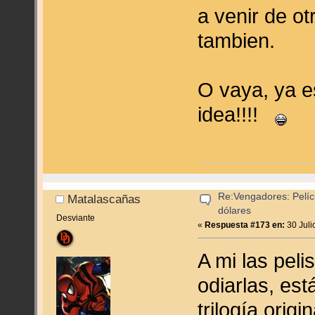
a venir de o
tambien.
O vaya, ya e
idea!!!!
Re:Vengadores: Pelíc
Matalascañas
dólares
Desviante
«
Respuesta #173 en:
30 Juli
A mi las pel
odiarlas, est
trilogía orig