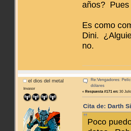
años? Pues 
Es como com
Dini. ¿Algui
no.
Re:Vengadores: Pelíc
el dios del metal
dólares
Invasor
«
Respuesta #171 en:
30 Juli
Cita de: Darth S
Poco puedo