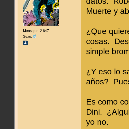
datos. Robe
Muerte y ab
¿Que quiere
Mensajes: 2.647
Sexo:
cosas. Desd
simple brom
¿Y eso lo s
años? Pues
Es como co
Dini. ¿Algu
yo no.