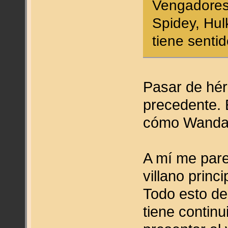
Vengadores
Spidey, Hul
tiene senti
Pasar de héro
precedente.
cómo Wanda p
A mí me par
villano princ
Todo esto del
tiene contin