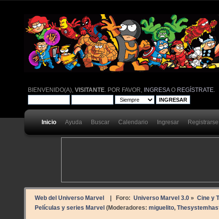
BIENVENIDO(A),
VISITANTE
. POR FAVOR,
INGRESA
O
REGÍSTRATE
.
Inicio
Ayuda
Buscar
Calendario
Ingresar
Registrarse
Web del Universo Marvel
| Foro:
Universo Marvel 3.0
»
Cine y T
Películas y series Marvel
(Moderadores:
miguelito
,
Thesystemhasf