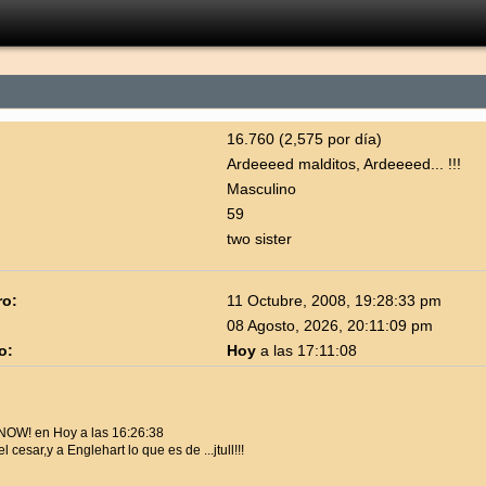
16.760 (2,575 por día)
Ardeeeed malditos, Ardeeeed... !!!
Masculino
59
two sister
ro:
11 Octubre, 2008, 19:28:33 pm
08 Agosto, 2026, 20:11:09 pm
o:
Hoy
a las 17:11:08
 NOW! en Hoy a las 16:26:38
l cesar,y a Englehart lo que es de ...jtull!!!