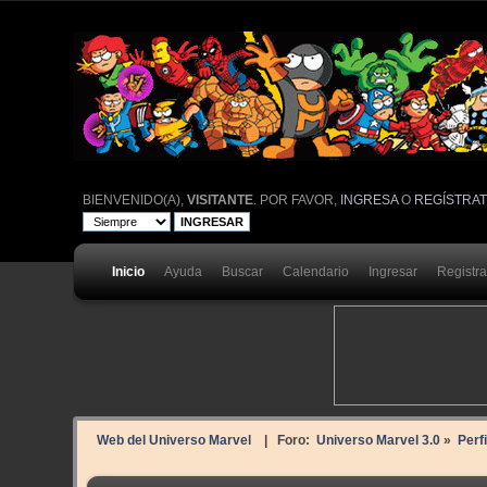
BIENVENIDO(A),
VISITANTE
. POR FAVOR,
INGRESA
O
REGÍSTRA
Inicio
Ayuda
Buscar
Calendario
Ingresar
Registr
Web del Universo Marvel
| Foro:
Universo Marvel 3.0
»
Perfi