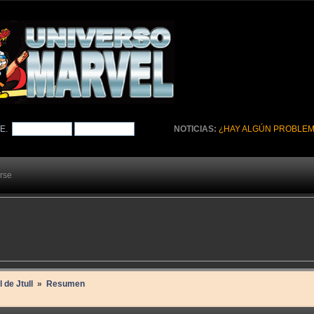
TE
.
NOTICIAS:
¿HAY ALGÚN PROBLEM
arse
l de Jtull 
»
Resumen