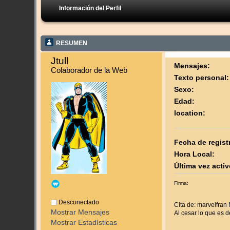
Información del Perfil
RESUMEN
Jtull 
Mensajes:
Colaborador de la Web
Texto personal:
Sexo:
Edad:
location:
Fecha de regist
Hora Local:
Última vez activ
Firma:
Desconectado
Cita de: marvelfran
Mostrar Mensajes
Al cesar lo que es de
Mostrar Estadísticas