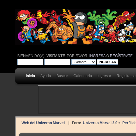
BIENVENIDO(A),
VISITANTE
. POR FAVOR,
INGRESA
O
REGÍSTRATE
.
Inicio
Ayuda
Buscar
Calendario
Ingresar
Registrarse
Web del Universo Marvel
| Foro:
Universo Marvel 3.0
»
Perfil 