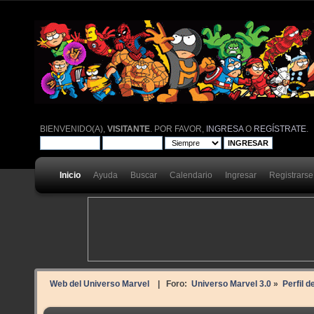
BIENVENIDO(A),
VISITANTE
. POR FAVOR,
INGRESA
O
REGÍSTRATE
.
Inicio
Ayuda
Buscar
Calendario
Ingresar
Registrarse
Web del Universo Marvel
| Foro:
Universo Marvel 3.0
»
Perfil d