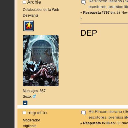
Re:Rincón literario 
Archie
escritores, premios lite
Colaborador de la Web
«
Respuesta #797 en:
28 Novi
Desviante
»
DEP
Mensajes: 857
Sexo:
Re:Rincón literario 
miguelito
escritores, premios lite
Moderador
«
Respuesta #798 en:
30 Novi
Vigilante