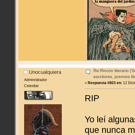
Re:Rincón literario 
Unocualquiera
escritores, premios lite
Administrador
«
Respuesta #803 en:
12 Dici
Celestial
RIP
Yo leí algun
que nunca me