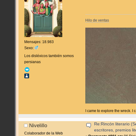
Hilo de ventas
Mensajes: 18.983
Sexo:
Los disléxicos también somos
persianas
I came to explore the wreck. I
Re:Rincón literario 
Nivelillo
escritores, premios lite
Colaborador de la Web