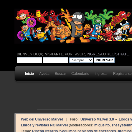
BIENVENIDO(A),
VISITANTE
. POR FAVOR,
INGRESA
O
REGÍSTRATE
.
Inicio
Ayuda
Buscar
Calendario
Ingresar
Registrarse
Web del Universo Marvel
| Foro:
Universo Marvel 3.0
»
Libros 
Libros y revistas NO Marvel
(Moderadores:
miguelito
,
Thesystemh
Tema:
Rincón literario (Seguimos hablando de escritores, premios li