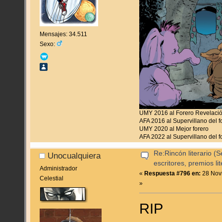
Mensajes: 34.511
Sexo:
UMY 2016 al Forero Revelaci
AFA 2016 al Supervillano del f
UMY 2020 al Mejor forero
AFA 2022 al Supervillano del f
Re:Rincón literario 
Unocualquiera
escritores, premios lite
Administrador
«
Respuesta #796 en:
28 Novi
Celestial
»
RIP