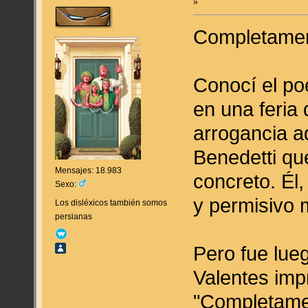
»
Completament
Conocí el po
en una feria 
arrogancia a
Benedetti qu
Mensajes: 18.983
concreto. Él
Sexo:
y permisivo 
Los disléxicos también somos
persianas
Pero fue lue
Valentes impr
"Completamen