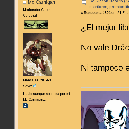
Re:Rincón literario 
Mc Carnigan
escritores, premios lite
Moderador Global
«
Respuesta #804 en:
21 Ener
Celestial
¿El mejor li
No vale Drác
Ni tampoco e
Mensajes: 28.563
Sexo:
Hazlo aunque solo sea por mí...
Mc Carnigan...