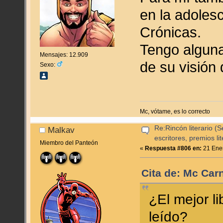
en la adoles
Crónicas.
Tengo algun
Mensajes: 12.909
de su visión
Sexo:
Mc, vótame, es lo correcto
Re:Rincón literario 
Malkav
escritores, premios lite
Miembro del Panteón
«
Respuesta #806 en:
21 Ener
Cita de: Mc Car
¿El mejor l
leído?