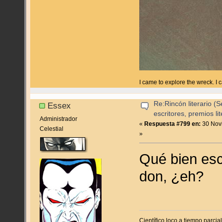
I came to explore the wreck. I
Re:Rincón literario 
Essex
escritores, premios lite
Administrador
«
Respuesta #799 en:
30 Novi
Celestial
»
Qué bien esc
don, ¿eh?
Científico loco a tiempo parci