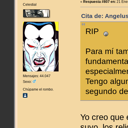
«
Respuesta #807 en:
21 Ener
Celestial
Cita de: Angelu
RIP
Para mí tam
fundamental
especialmen
Mensajes: 44.047
Tengo algu
Sexo:
segundo de 
Chúpame el rombo.
Yo creo que 
suyo, los re