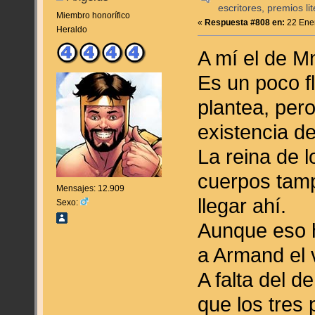
escritores, premios lite
Miembro honorífico
«
Respuesta #808 en:
22 Ener
Heraldo
A mí el de 
Es un poco f
plantea, pero
existencia d
La reina de 
cuerpos tam
Mensajes: 12.909
llegar ahí.
Sexo:
Aunque eso h
a Armand el 
A falta del de
que los tres