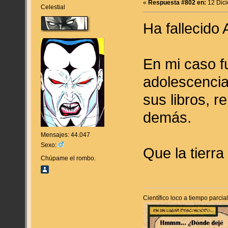
«
Respuesta #802 en:
12 Dici
Celestial
Ha fallecido
En mi caso fu
adolescencia
sus libros, r
demás.
Mensajes: 44.047
Sexo:
Que la tierra
Chúpame el rombo.
Científico loco a tiempo parci