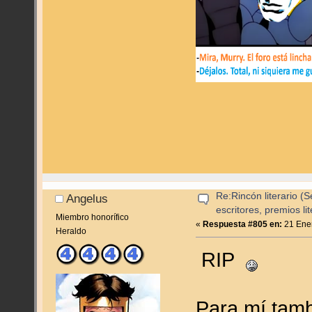
Re:Rincón literario 
Angelus
escritores, premios lite
Miembro honorífico
«
Respuesta #805 en:
21 Ener
Heraldo
RIP
Para mí tamb