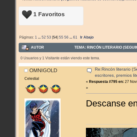
1 Favoritos
Páginas:
1
...
52
53
[
54
]
55
56
...
61
Ir Abajo
AUTOR
TEMA: RINCÓN LITERARIO (SEGUIM
247517 VECES)
0 Usuarios y 1 Visitante están viendo este tema.
Re:Rincón literario 
OMNIGOLD
escritores, premios lite
Celestial
«
Respuesta #795 en:
27 Novi
»
Descanse en