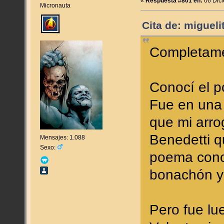
«
Respuesta #801 en:
06 Dici
Micronauta
Cita de: miguel
Completamen
Conocí el p
Fue en una f
que mi arro
Benedetti q
Mensajes: 1.088
Sexo:
poema concr
bonachón y 
Pero fue lu