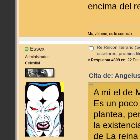
encima del r
Mc, vótame, es lo correcto
Re:Rincón literario 
Essex
escritores, premios lite
Administrador
«
Respuesta #809 en:
22 Ener
Celestial
Cita de: Angelu
A mí el de
Es un poco 
plantea, pe
la existenc
de La reina