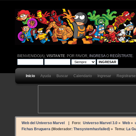
BIENVENIDO(A),
VISITANTE
. POR FAVOR,
INGRESA
O
REGÍSTRATE
.
Inicio
Ayuda
Buscar
Calendario
Ingresar
Registrarse
Web del Universo Marvel
| Foro:
Universo Marvel 3.0
»
Web
»
Fichas Bruguera
(Moderador:
Thesystemhasfailed
) »
Tema:
La Gu