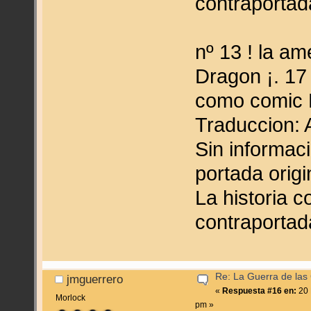
contraportad
nº 13 ! la am
Dragon ¡. 1
como comic 
Traduccion: 
Sin informac
portada origi
La historia 
contraportad
Re: La Guerra de las
jmguerrero
«
Respuesta #16 en:
20 
Morlock
pm »