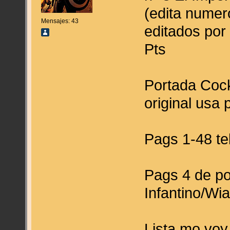
(edita numero
Mensajes: 43
editados por 
Pts
Portada Coc
original usa 
Pags 1-48 teb
Pags 4 de po
Infantino/Wi
Lista mo voy