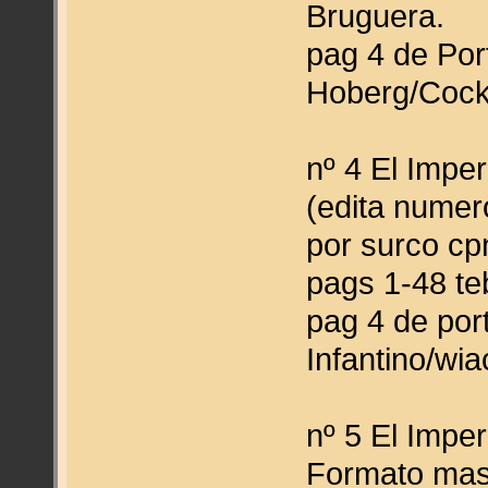
Bruguera.
pag 4 de Port
Hoberg/Coc
nº 4 El Impe
(edita numero
por surco cpn
pags 1-48 teb
pag 4 de port
Infantino/wi
nº 5 El Impe
Formato mas 