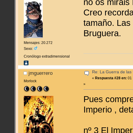
no os mirái
Creo recorda
tamaño. Las 
Bruguera.
Mensajes: 20.272
Sexo:
Cronólogo extradimensional
Re: La Guerra de las
jmguerrero
«
Respuesta #28 en:
01 
Morlock
»
Pues compre 
Imperio , det
nº 3 El Impe