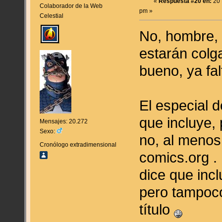
«
Respuesta #20 en:
20 
Colaborador de la Web
pm »
Celestial
No, hombre, 
estarán colg
bueno, ya fa
El especial d
que incluye,
Mensajes: 20.272
Sexo:
no, al menos
Cronólogo extradimensional
comics.org .
dice que inc
pero tampoc
título