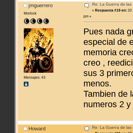
Re: La Guerra de las
jmguerrero
«
Respuesta #19 en:
20 
Morlock
pm »
Pues nada gr
especial de e
memoria creo
creo , reedic
sus 3 primer
Mensajes: 43
menos.
Tambien de l
numeros 2 y 
Re: La Guerra de las
Howard