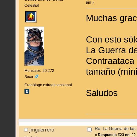
pm »
Celestial
Muchas grac
Con esto sól
La Guerra de 
Contraataca 
tamaño (míni
Mensajes: 20.272
Sexo:
Cronólogo extradimensional
Saludos
Re: La Guerra de las
jmguerrero
«
Respuesta #23 en:
22 