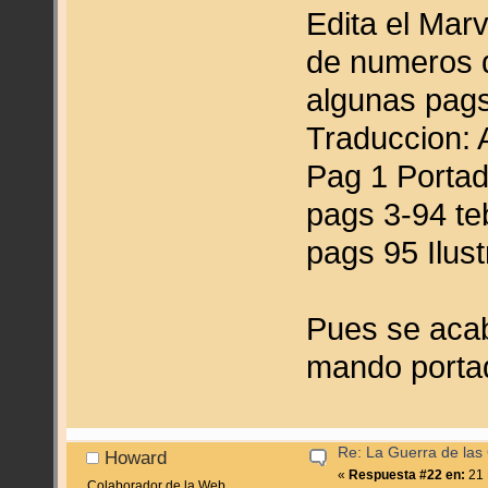
Edita el Marv
de numeros d
algunas pag
Traduccion: 
Pag 1 Portadi
pags 3-94 te
pags 95 Ilus
Pues se acab
mando portad
Re: La Guerra de las
Howard
«
Respuesta #22 en:
21 
Colaborador de la Web