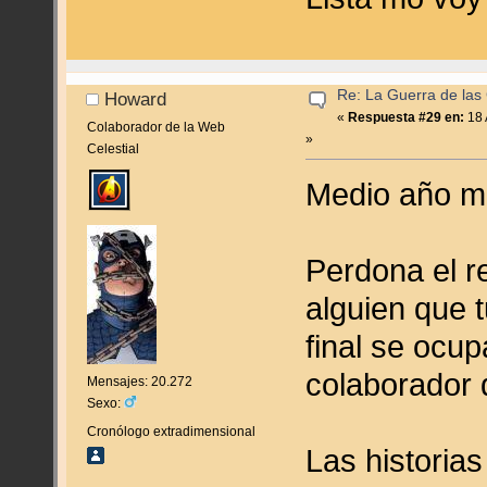
Re: La Guerra de las
Howard
«
Respuesta #29 en:
18 
Colaborador de la Web
»
Celestial
Medio año má
Perdona el r
alguien que t
final se ocu
colaborador 
Mensajes: 20.272
Sexo:
Cronólogo extradimensional
Las historias