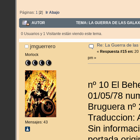
Páginas:
1
[
2
]
Ir Abajo
AUTOR
TEMA: LA GUERRA DE LAS GALAX
0 Usuarios y 1 Visitante están viendo este tema.
Re: La Guerra de las
jmguerrero
«
Respuesta #15 en:
20 
Morlock
pm »
nº 10 El Beh
01/05/78 nu
Bruguera nº 
Traduccion: 
Mensajes: 43
Sin informac
portada orig