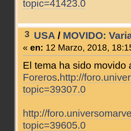
topic=41423.0
3
USA
/
MOVIDO: Vari
«
en:
12 Marzo, 2018, 18:1
El tema ha sido movido 
Foreros
.
http://foro.uni
topic=39307.0
http://foro.universomarv
topic=39605.0