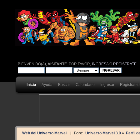
BIENVENIDO(A),
VISITANTE
. POR FAVOR,
INGRESA
O
REGÍSTRATE
.
Inicio
Ayuda
Buscar
Calendario
Ingresar
Registrarse
Web del Universo Marvel
| Foro:
Universo Marvel 3.0
»
Perfil 