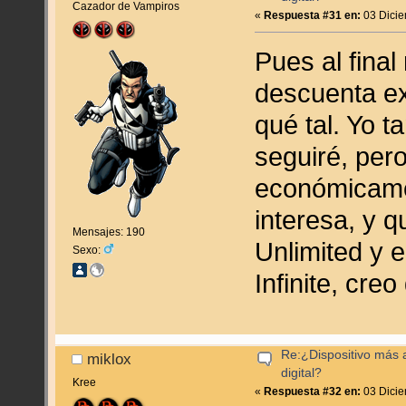
Cazador de Vampiros
«
Respuesta #31 en:
03 Dicie
Pues al final
descuenta ex
qué tal. Yo 
seguiré, per
económicame
interesa, y q
Mensajes: 190
Unlimited y 
Sexo:
Infinite, cre
Re:¿Dispositivo más
miklox
digital?
Kree
«
Respuesta #32 en:
03 Dicie