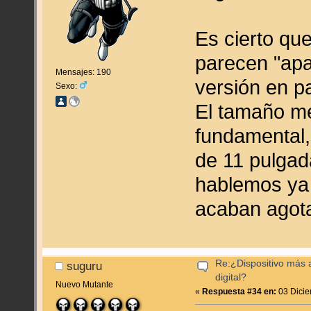
Es cierto qu
parecen "apa
Mensajes: 190
versión en p
Sexo:
El tamaño m
fundamental,
de 11 pulgada
hablemos ya d
acaban agota
Re:¿Dispositivo más
suguru
digital?
Nuevo Mutante
«
Respuesta #34 en:
03 Dicie