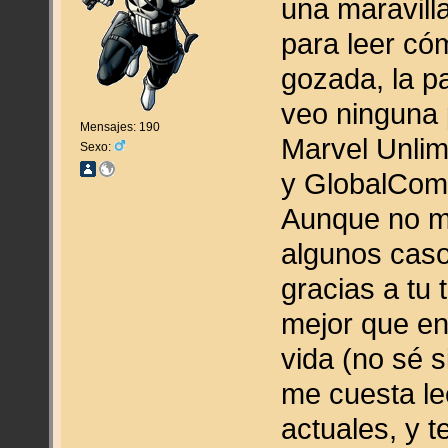
una maravill
para leer cóm
gozada, la pan
veo ninguna 
Mensajes: 190
Marvel Unlim
Sexo:
y GlobalComi
Aunque no me
algunos caso
gracias a tu
mejor que en
vida (no sé s
me cuesta le
actuales, y 