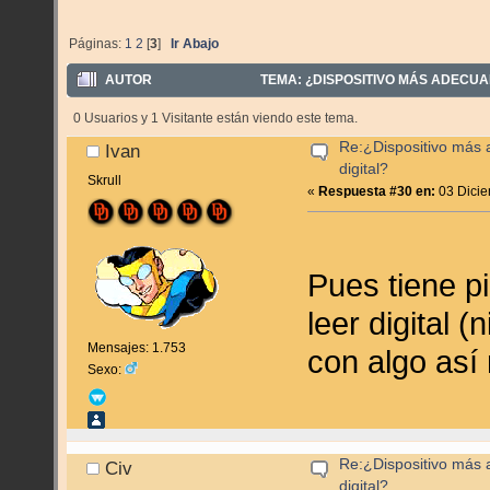
Páginas:
1
2
[
3
]
Ir Abajo
AUTOR
TEMA: ¿DISPOSITIVO MÁS ADECUAD
0 Usuarios y 1 Visitante están viendo este tema.
Re:¿Dispositivo más
Ivan
digital?
Skrull
«
Respuesta #30 en:
03 Dicie
Pues tiene p
leer digital (
Mensajes: 1.753
con algo así
Sexo:
Re:¿Dispositivo más
Civ
digital?