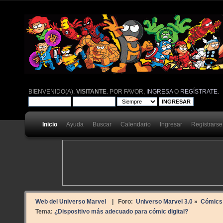
BIENVENIDO(A),
VISITANTE
. POR FAVOR,
INGRESA
O
REGÍSTRATE
.
Inicio
Ayuda
Buscar
Calendario
Ingresar
Registrarse
Web del Universo Marvel
| Foro:
Universo Marvel 3.0
»
Cómics
Tema:
¿Dispositivo más adecuado para cómic digital?