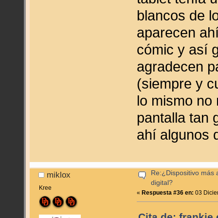
blancos de l
aparecen ahí
cómic y así 
agradecen pa
(siempre y c
lo mismo no 
pantalla tan 
ahí algunos 
Re:¿Dispositivo más
miklox
digital?
Kree
«
Respuesta #36 en:
03 Dicie
Cita de: frankie