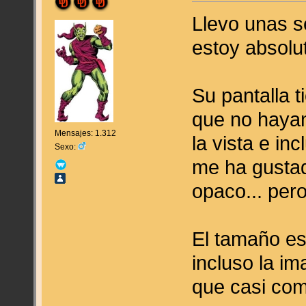
Llevo unas 
estoy absolu
Su pantalla 
que no hayan
Mensajes: 1.312
la vista e in
Sexo:
me ha gustad
opaco... per
El tamaño es
incluso la i
que casi co