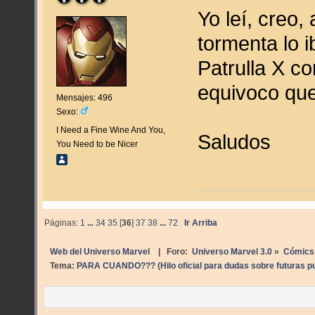
Yo leí, creo,
tormenta lo 
Patrulla X co
equivoco que
Mensajes: 496
Sexo:
I Need a Fine Wine And You,
Saludos
You Need to be Nicer
Páginas:
1
...
34
35
[
36
]
37
38
...
72
Ir Arriba
Web del Universo Marvel
| Foro:
Universo Marvel 3.0
»
Cómics
Tema:
PARA CUANDO??? (Hilo oficial para dudas sobre futuras pu