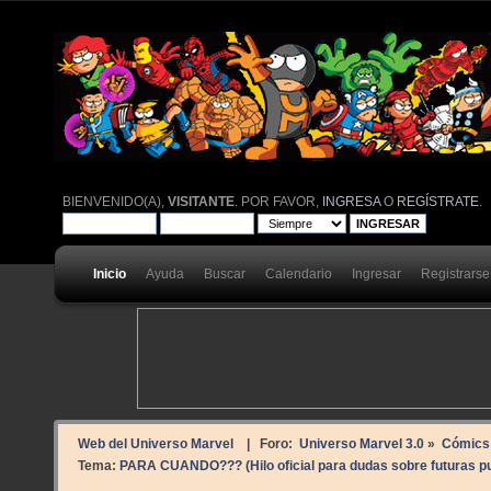
BIENVENIDO(A),
VISITANTE
. POR FAVOR,
INGRESA
O
REGÍSTRATE
.
Inicio
Ayuda
Buscar
Calendario
Ingresar
Registrarse
Web del Universo Marvel
| Foro:
Universo Marvel 3.0
»
Cómics
Tema:
PARA CUANDO??? (Hilo oficial para dudas sobre futuras pu