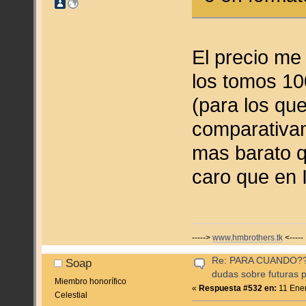
El precio me
los tomos 10
(para los que
comparativa
mas barato 
caro que en I
----->
www.hmbrothers.tk
<-----
Re: PARA CUANDO??? (
Soap
dudas sobre futuras p
Miembro honorífico
«
Respuesta #532 en:
11 Ener
Celestial