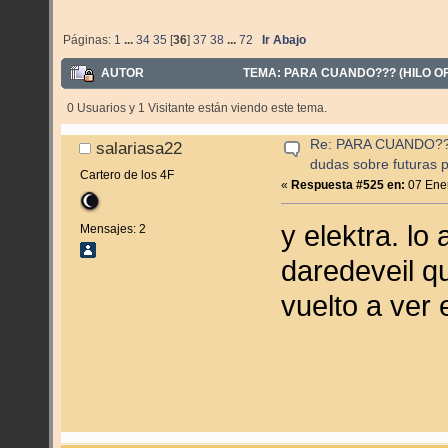
Páginas:
1
...
34
35
[
36
]
37
38
...
72
Ir Abajo
AUTOR
TEMA: PARA CUANDO??? (HILO OF
255709 VECES)
0 Usuarios y 1 Visitante están viendo este tema.
Re: PARA CUANDO??? (
salariasa22
dudas sobre futuras p
Cartero de los 4F
«
Respuesta #525 en:
07 Ener
y elektra. lo
Mensajes: 2
daredeveil q
vuelto a ver 