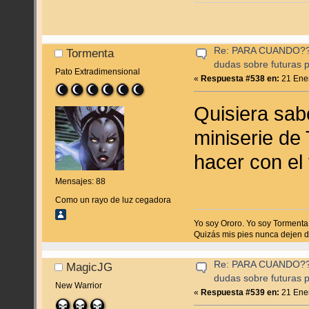
Re: PARA CUANDO??? (
Tormenta
dudas sobre futuras p
Pato Extradimensional
«
Respuesta #538 en:
21 Ener
Quisiera sab
miniserie de
hacer con el
Mensajes: 88
Como un rayo de luz cegadora
Yo soy Ororo. Yo soy Tormenta
Quizás mis pies nunca dejen de 
Re: PARA CUANDO??? (
MagicJG
dudas sobre futuras p
New Warrior
«
Respuesta #539 en:
21 Ener