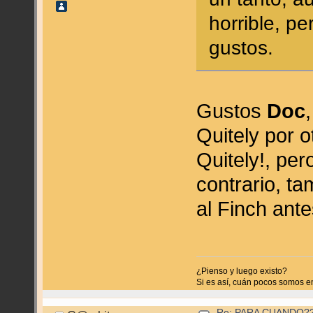
horrible, p
gustos.
Gustos
Doc
Quitely por o
Quitely!, per
contrario, ta
al Finch ant
¿Pienso y luego existo?
Si es así, cuán pocos somos en l
Re: PARA CUANDO??? (