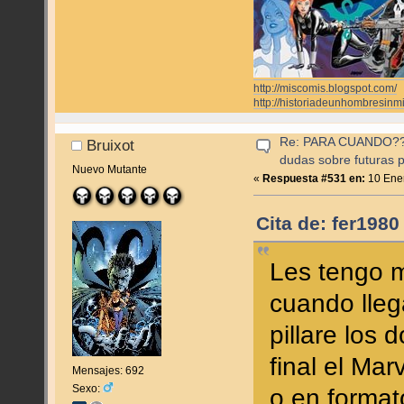
http://miscomis.blogspot.com/
http://historiadeunhombresinm
Re: PARA CUANDO??? (
Bruixot
dudas sobre futuras p
Nuevo Mutante
«
Respuesta #531 en:
10 Ener
Cita de: fer198
Les tengo 
cuando lleg
pillare los 
final el Mar
Mensajes: 692
Sexo:
o en forma