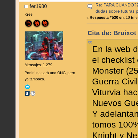
Re: PARA CUANDO??? (
fer1980
dudas sobre futuras p
Kree
«
Respuesta #530 en:
10 Ener
Cita de: Bruixot
En la web d
el checklis
Mensajes: 1.279
Monster (2
Panini no será una ONG, pero
Guerra Civi
yo tampoco.
Viturvia hac
Nuevos Gue
Y adelantan
tomos 100%
Knight y N