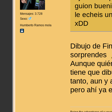
guion bueni
le echeis u
Mensajes: 3.728
Sexo:
xDD
Humberto Ramos mola
Dibujo de Fi
sorprendes
Aunque quién
tiene que di
tanto, aun y 
pero ahí ya 
Being the adventures of a youn