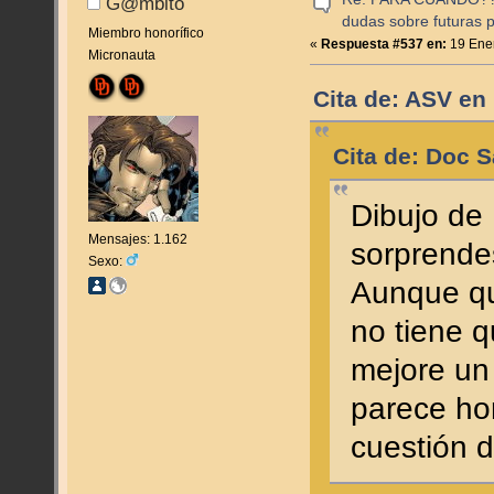
G@mbito
dudas sobre futuras p
Miembro honorífico
«
Respuesta #537 en:
19 Ener
Micronauta
Cita de: ASV en
Cita de: Doc 
Dibujo de
Mensajes: 1.162
sorprend
Sexo:
Aunque qu
no tiene 
mejore un 
parece hor
cuestión d