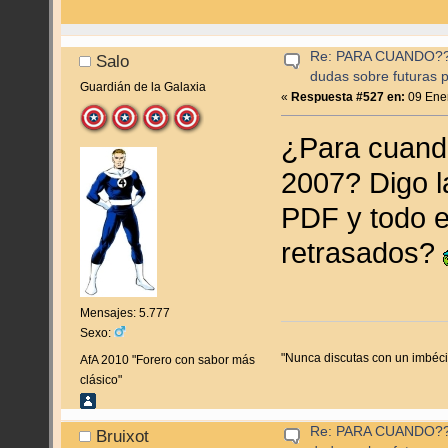
Re: PARA CUANDO??? (
Salo
dudas sobre futuras p
Guardián de la Galaxia
«
Respuesta #527 en:
09 Ener
¿Para cuand
2007? Digo 
PDF y todo e
retrasados?
Mensajes: 5.777
Sexo:
"Nunca discutas con un imbécil,
AfA 2010 "Forero con sabor más
clásico"
Re: PARA CUANDO??? (
Bruixot