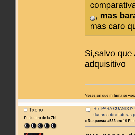
comparativ
,
mas bara
mas caro qu
Si,salvo que
adquisitivo
Meses sin que mi firma se vier
Re: PARA CUANDO??? (
Txono
dudas sobre futuras p
Prisionero de la ZN
«
Respuesta #533 en:
19 Ener