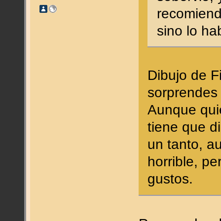
recomiendo
sino lo h
Dibujo de F
sorprende
Aunque quié
tiene que d
un tanto, a
horrible, p
gustos.