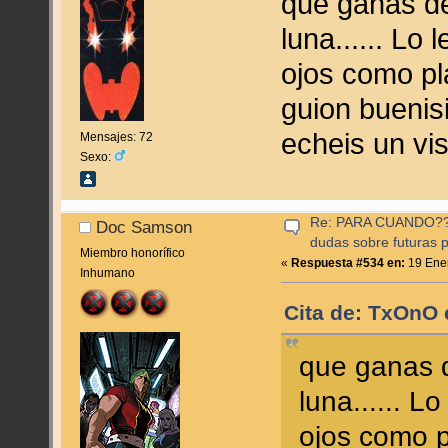
que ganas de 
luna...... Lo
ojos como pla
guion buenis
echeis un vi
Mensajes: 72
Sexo:
Re: PARA CUANDO??? (
Doc Samson
dudas sobre futuras p
Miembro honorífico
«
Respuesta #534 en:
19 Ener
Inhumano
Cita de: TxOnO 
que ganas d
luna...... L
ojos como pl