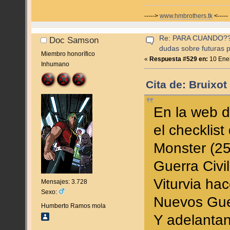
----->
www.hmbrothers.tk
<-----
Re: PARA CUANDO??? (
Doc Samson
dudas sobre futuras p
Miembro honorífico
«
Respuesta #529 en:
10 Ener
Inhumano
Cita de: Bruixot
En la web d
el checklis
Monster (2
Guerra Civi
Viturvia hac
Mensajes: 3.728
Sexo:
Nuevos Gue
Humberto Ramos mola
Y adelantan