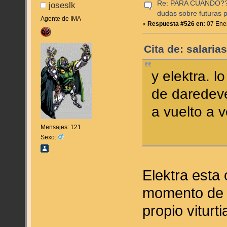
Re: PARA CUANDO??? (
joseslk
dudas sobre futuras p
Agente de IMA
«
Respuesta #526 en:
07 Ener
Cita de: salari
y elektra. 
de daredeve
a vuelto a v
Mensajes: 121
Sexo:
Elektra esta 
momento de e
propio viturt