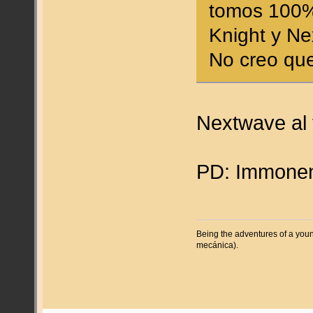
tomos 100%
Knight y N
No creo que
Nextwave al
PD: Immone
Being the adventures of a youn
mecánica).