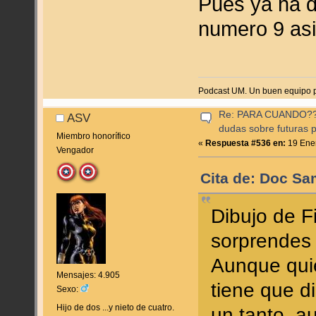
Pues ya ha de
numero 9 asi
Podcast UM. Un buen equipo p
Re: PARA CUANDO??? (
ASV
dudas sobre futuras p
Miembro honorífico
«
Respuesta #536 en:
19 Ener
Vengador
Cita de: Doc Sa
Dibujo de F
sorprende
Aunque quié
Mensajes: 4.905
tiene que d
Sexo:
Hijo de dos ...y nieto de cuatro.
un tanto, a