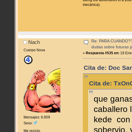
mecánica).
Re: PARA CUANDO??? (
Nach
dudas sobre futuras p
Cuerpo Nova
«
Respuesta #535 en:
19 Ener
Cita de: Doc Sa
Cita de: TxOn
que ganas 
caballero l
kede con l
Mensajes: 6.859
Sexo:
sobervio, 
Me reciclo.