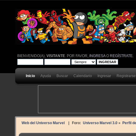
BIENVENIDO(A),
VISITANTE
. POR FAVOR,
INGRESA
O
REGÍSTRATE
.
Inicio
Ayuda
Buscar
Calendario
Ingresar
Registrarse
Web del Universo Marvel
| Foro:
Universo Marvel 3.0
»
Perfil d