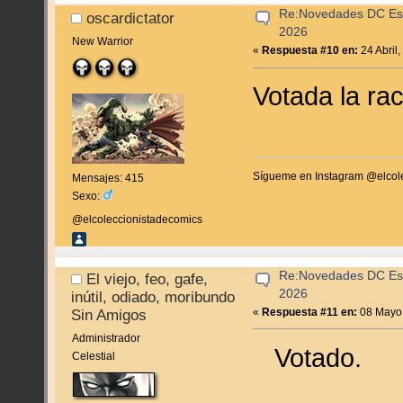
Re:Novedades DC Espa
oscardictator
2026
New Warrior
«
Respuesta #10 en:
24 Abril
Votada la ra
Sígueme en Instagram @elcol
Mensajes: 415
Sexo:
@elcoleccionistadecomics
Re:Novedades DC Espa
El viejo, feo, gafe,
2026
inútil, odiado, moribundo
«
Respuesta #11 en:
08 Mayo,
Sin Amigos
Administrador
Votado.
Celestial