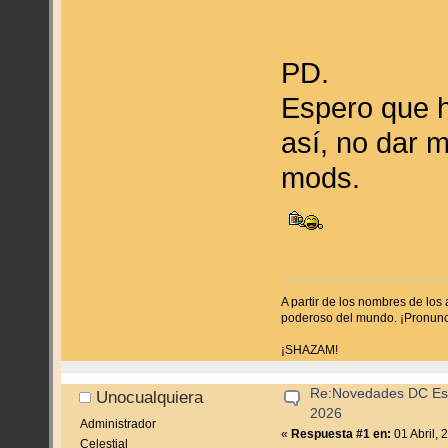
PD.
Espero que h
así, no dar m
mods.
A partir de los nombres de los 
poderoso del mundo. ¡Pronunc
¡SHAZAM!
Re:Novedades DC Espa
Unocualquiera
2026
Administrador
«
Respuesta #1 en:
01 Abril, 
Celestial