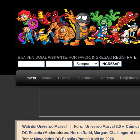
BIENVENIDO(A),
VISITANTE
. POR FAVOR,
INGRESA
O
REGÍSTRATE
.
Inicio
Ayuda
Buscar
Calendario
Ingresar
Registrarse
Web del Universo Marvel
| Foro:
Universo Marvel 3.0
»
Cómics
DC España
(Moderadores:
Norrin Radd
,
Morgan: Challenger of t
Tema:
Novedades DC España (Panini) Abril de 2026