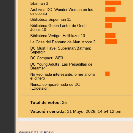
Starman 3
Archivos DC: Wonder Woman en los
cincuenta
Biblioteca Superman 11
Biblioteca Green Lanter de Geoff
Johns 10
Biblioteca Vertigo: Hellblazer 10
La Cosa del Pantano de Alan Moore 2
DC Must Have: Superman/Batman:
Supergirl
DC Compact: WE3
DC Young Adults: Las Pesadillas de
Dreamer
No veo nada interesante, o me ahorro
el dinero
Nunca compraré nada de DC
¡Excelsior!
Total de votos:
35
Votación cerrada:
31 Mayo, 2026, 14:54:12 pm
Páginas: [
1
]
Ir Abajo