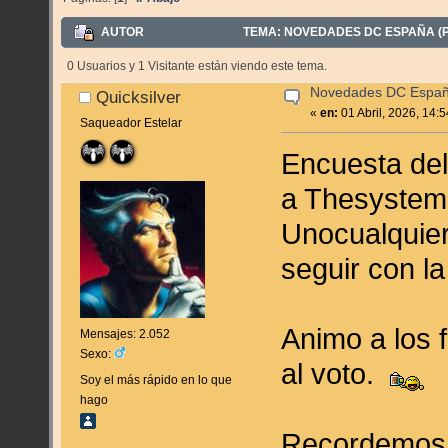
AUTOR
TEMA: NOVEDADES DC ESPAÑA (PAN
0 Usuarios y 1 Visitante están viendo este tema.
Novedades DC España 
Quicksilver
«
en:
01 Abril, 2026, 14:
Saqueador Estelar
Encuesta del
a Thesystem t
Unocualquiera
seguir con l
Animo a los 
Mensajes: 2.052
Sexo:
al voto.
Soy el más rápido en lo que
hago
Recordemos 