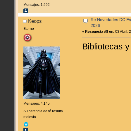
Mensajes: 1.592
Re:Novedades DC Espa
Keops
2026
Eterno
«
Respuesta #8 en:
03 Abril, 
Bibliotecas 
Mensajes: 4.145
Su carencia de fé resulta
molesta