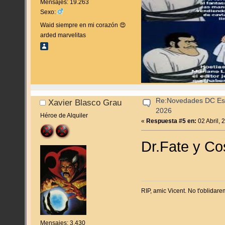
Mensajes: 19.263
Sexo:
Waid siempre en mi corazón 😍
arded marvelitas
Re:Novedades DC Espa
Xavier Blasco Grau
2026
Héroe de Alquiler
«
Respuesta #5 en:
02 Abril, 
Dr.Fate y Co
RIP, amic Vicent. No t'oblidare
Mensajes: 3.430