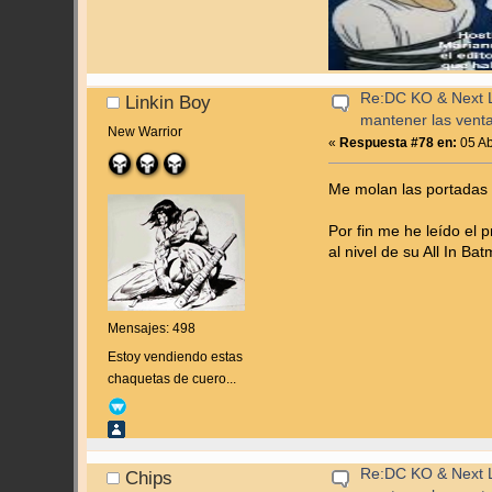
Re:DC KO & Next Le
Linkin Boy
mantener las vent
New Warrior
«
Respuesta #78 en:
05 Ab
Me molan las portadas 
Por fin me he leído el
al nivel de su All In B
Mensajes: 498
Estoy vendiendo estas
chaquetas de cuero...
Re:DC KO & Next Le
Chips