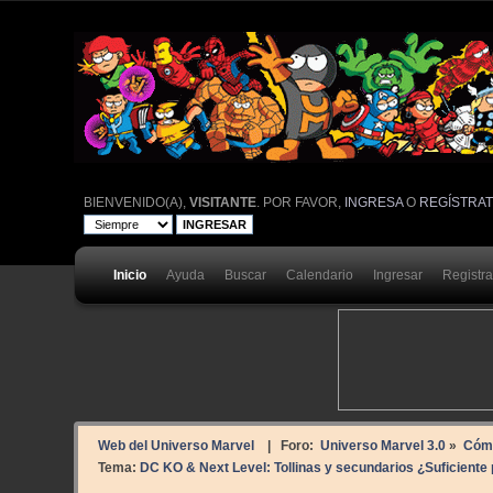
BIENVENIDO(A),
VISITANTE
. POR FAVOR,
INGRESA
O
REGÍSTRA
Inicio
Ayuda
Buscar
Calendario
Ingresar
Registr
Web del Universo Marvel
| Foro:
Universo Marvel 3.0
»
Cóm
Tema:
DC KO & Next Level: Tollinas y secundarios ¿Suficiente