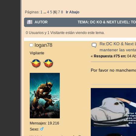
Páginas:
1
...
4
5
[
6
]
7
8
Ir Abajo
AUTOR
TEMA: DC KO & NEXT LEVEL: T
0 Usuarios y 1 Visitante están viendo este tema.
Re:DC KO & Next Le
logan78
mantener las vent
Vigilante
«
Respuesta #75 en:
04 Ab
Por favor no manchemo
Mensajes: 19.216
Sexo: