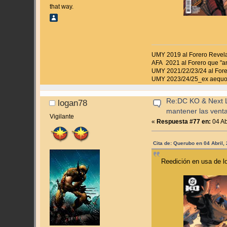
that way.
UMY 2019 al Forero Revel
AFA 2021 al Forero que "a
UMY 2021/22/23/24 al Fore
UMY 2023/24/25_ex aequo 
Re:DC KO & Next Le
logan78
mantener las vent
Vigilante
«
Respuesta #77 en:
04 Ab
Cita de: Querubo en 04 Abril,
Reedición en usa de l