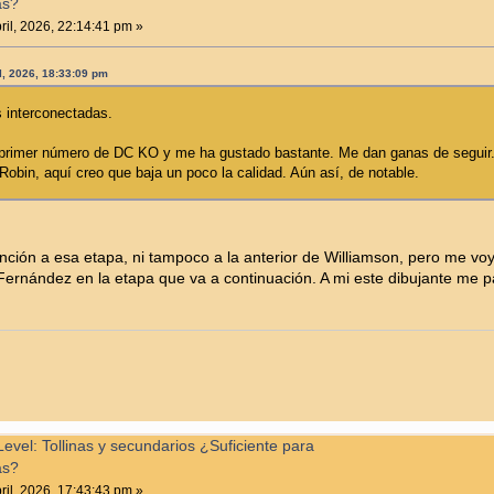
as?
ril, 2026, 22:14:41 pm »
il, 2026, 18:33:09 pm
 interconectadas.
l primer número de DC KO y me ha gustado bastante. Me dan ganas de seguir. E
Robin, aquí creo que baja un poco la calidad. Aún así, de notable.
ción a esa etapa, ni tampoco a la anterior de Williamson, pero me voy 
ernández en la etapa que va a continuación. A mi este dibujante me 
vel: Tollinas y secundarios ¿Suficiente para
as?
ril, 2026, 17:43:43 pm »