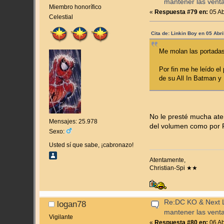
mantener las vent
Miembro honorífico
«
Respuesta #79 en:
05 Ab
Celestial
Cita de: Linkin Boy en 05 Abr
Me molan las portadas
Por fin me he leído e
de su All In Batman y 
No le presté mucha aten
Mensajes: 25.978
del volumen como por F
Sexo:
Usted sí que sabe, ¡cabronazo!
Atentamente,
Christian-Spi ★★
Re:DC KO & Next Le
logan78
mantener las vent
Vigilante
«
Respuesta #80 en:
06 Ab