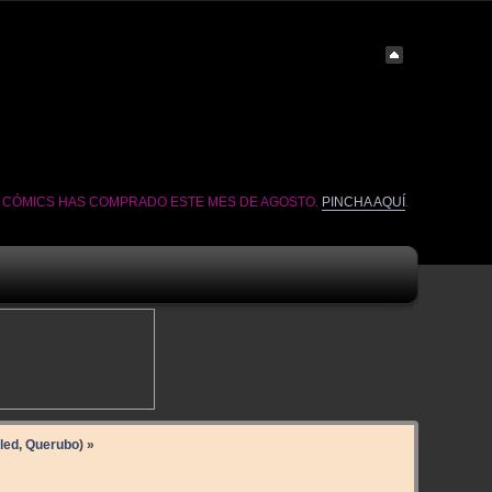
É CÓMICS HAS COMPRADO ESTE MES DE AGOSTO.
PINCHA AQUÍ
.
led
,
Querubo
) »