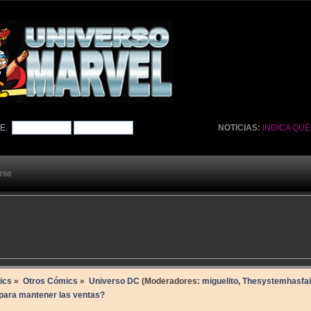
TE
.
NOTICIAS:
INDICA QU
arse
ics
»
Otros Cómics
»
Universo DC
(Moderadores:
miguelito
,
Thesystemhasfai
 para mantener las ventas?