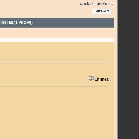
« anterior
próximo »
IMPRIMIR
DO 15841 VECES)
En línea