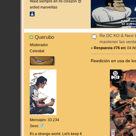
Waid siempre en mi corazón 😍
arded marvelitas
Re:DC KO & Next Le
Querubo
mantener las vent
Moderador
«
Respuesta #76 en:
04 Ab
Celestial
Reedición en usa de lo
Mensajes: 33.234
Sexo:
It's a strange world. Let's keep It