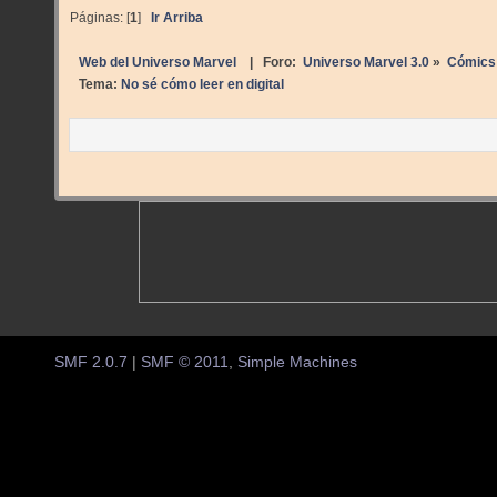
Páginas: [
1
]
Ir Arriba
Web del Universo Marvel
| Foro:
Universo Marvel 3.0
»
Cómics
Tema:
No sé cómo leer en digital
SMF 2.0.7
|
SMF © 2011
,
Simple Machines