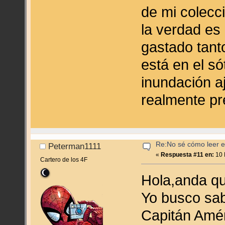
de mi colecci
la verdad es
gastado tant
está en el s
inundación a
realmente pr
Re:No sé cómo leer en
Peterman1111
«
Respuesta #11 en:
10 
Cartero de los 4F
Hola,anda q
Yo busco sab
Capitán Amé