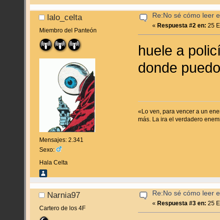
Re:No sé cómo leer en
lalo_celta
«
Respuesta #2 en:
25 E
Miembro del Panteón
huele a poli
donde puedo 
«Lo ven, para vencer a un enem
más. La ira el verdadero enem
Mensajes: 2.341
Sexo:
Hala Celta
Re:No sé cómo leer en
Narnia97
«
Respuesta #3 en:
25 E
Cartero de los 4F