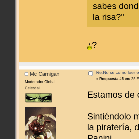
sabes donde
la risa?"
?
Re:No sé cómo leer en
Mc Carnigan
«
Respuesta #5 en:
25 E
Moderador Global
Celestial
Estamos de 
Sintiéndolo 
la piratería,
Panini.