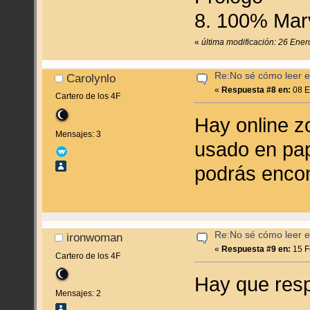
8. 100% Marv
«
última modificación: 26 Ener
Re:No sé cómo leer en
Carolynlo
«
Respuesta #8 en:
08 E
Cartero de los 4F
Hay online z
Mensajes: 3
usado en pa
podrás encon
Re:No sé cómo leer en
ironwoman
«
Respuesta #9 en:
15 F
Cartero de los 4F
Hay que resp
Mensajes: 2