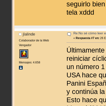
seguirlo bie
tela xddd
Re:No sé cómo leer en
jlalinde
«
Respuesta #7 en:
26 E
Colaborador de la Web
Vengador
Últimamente 
reiniciar cíc
Mensajes: 4.658
un número 1 
USA hace que
Panini Españ
y continúa la
Esto hace qu