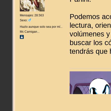
Podemos aco
Mensajes: 28.563
Sexo:
lectura, orie
Hazlo aunque solo sea por mí...
volúmenes y
Mc Carnigan...
buscar los c
tendrás que h