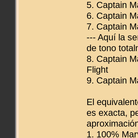
5. Captain M
6. Captain Ma
7. Captain M
--- Aquí la s
de tono total
8. Captain M
Flight
9. Captain Ma
El equivalent
es exacta, p
aproximació
1. 100% Marv