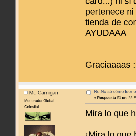
caro...) ni s
pertenece ni
tienda de co
AYUDAAA
Graciaaaas 
Re:No sé cómo leer en
Mc Carnigan
«
Respuesta #1 en:
25 E
Moderador Global
Celestial
Mira lo que 
¡Mira lo que