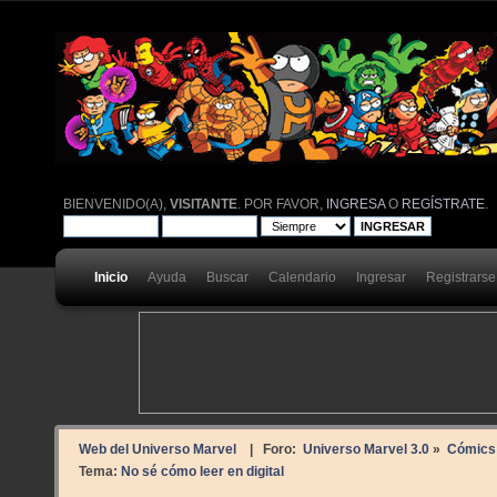
BIENVENIDO(A),
VISITANTE
. POR FAVOR,
INGRESA
O
REGÍSTRATE
.
Inicio
Ayuda
Buscar
Calendario
Ingresar
Registrarse
Web del Universo Marvel
| Foro:
Universo Marvel 3.0
»
Cómics
Tema:
No sé cómo leer en digital