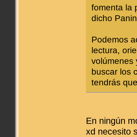
fomenta la p
dicho Panin
Podemos ac
lectura, ori
volúmenes 
buscar los 
tendrás que
En ningún mo
xd necesito 