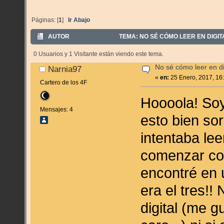
Páginas: [
1
]
Ir Abajo
AUTOR
TEMA: NO SÉ CÓMO LEER EN DIGITA
0 Usuarios y 1 Visitante están viendo este tema.
No sé cómo leer en di
Narnia97
«
en:
25 Enero, 2017, 16
Cartero de los 4F
Hoooola! Soy
Mensajes: 4
esto bien so
intentaba le
comenzar con
encontré en 
era el tres!
digital (me g