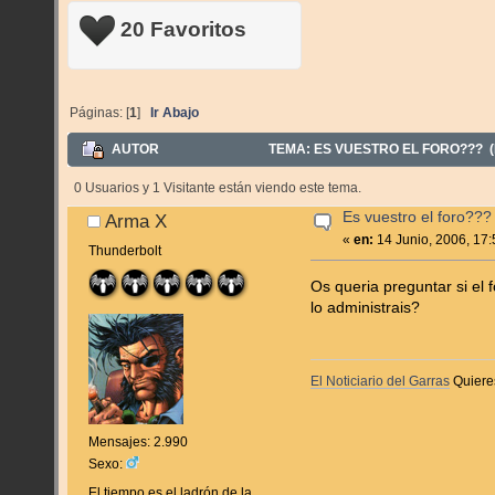
20 Favoritos
Páginas: [
1
]
Ir Abajo
AUTOR
TEMA: ES VUESTRO EL FORO??? (
0 Usuarios y 1 Visitante están viendo este tema.
Es vuestro el foro???
Arma X
«
en:
14 Junio, 2006, 17
Thunderbolt
Os queria preguntar si el 
lo administrais?
El Noticiario del Garras
Quiere
Mensajes: 2.990
Sexo:
El tiempo es el ladrón de la