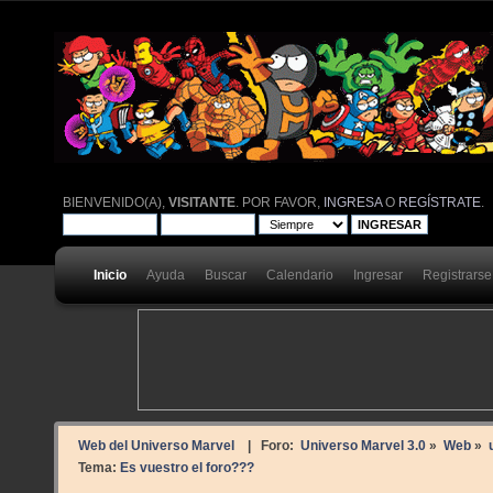
BIENVENIDO(A),
VISITANTE
. POR FAVOR,
INGRESA
O
REGÍSTRATE
.
Inicio
Ayuda
Buscar
Calendario
Ingresar
Registrarse
Web del Universo Marvel
| Foro:
Universo Marvel 3.0
»
Web
»
Tema:
Es vuestro el foro???