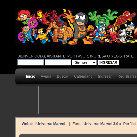
BIENVENIDO(A),
VISITANTE
. POR FAVOR,
INGRESA
O
REGÍSTRATE
.
Inicio
Ayuda
Buscar
Calendario
Ingresar
Registrarse
Web del Universo Marvel
| Foro:
Universo Marvel 3.0
»
Perfil d