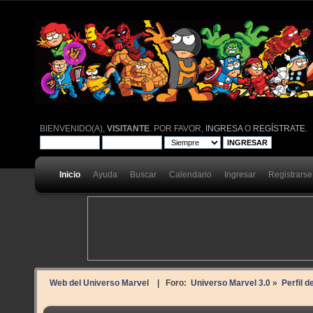
BIENVENIDO(A),
VISITANTE
. POR FAVOR,
INGRESA
O
REGÍSTRATE
.
Inicio
Ayuda
Buscar
Calendario
Ingresar
Registrarse
Web del Universo Marvel
| Foro:
Universo Marvel 3.0
»
Perfil d