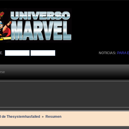
TE
.
NOTICIAS:
PARA 
arse
il de Thesystemhasfailed 
»
Resumen