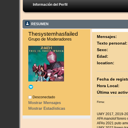
Información del Perfil
RESUMEN
Thesystemhasfailed 
Mensajes:
Grupo de Moderadores
Texto personal:
Sexo:
Edad:
location:
Fecha de regist
Hora Local:
Última vez activ
Desconectado
Firma:
Mostrar Mensajes
Mostrar Estadísticas
UMY 2017, 2019-20
AFA manolof forero 
AFAs 2021 puto amo 
UMY 2022 forero tr