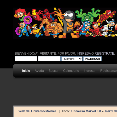
BIENVENIDO(A),
VISITANTE
. POR FAVOR,
INGRESA
O
REGÍSTRATE
.
Inicio
Ayuda
Buscar
Calendario
Ingresar
Registrarse
Web del Universo Marvel
| Foro:
Universo Marvel 3.0
»
Perfil d