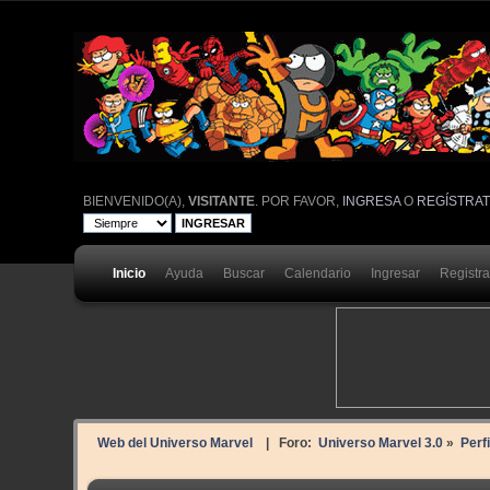
BIENVENIDO(A),
VISITANTE
. POR FAVOR,
INGRESA
O
REGÍSTRA
Inicio
Ayuda
Buscar
Calendario
Ingresar
Registr
Web del Universo Marvel
| Foro:
Universo Marvel 3.0
»
Perf