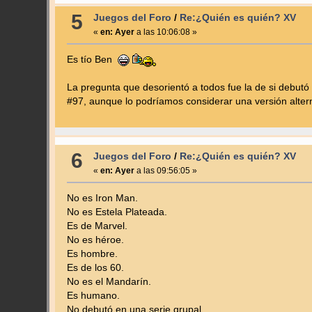
5
Juegos del Foro
/
Re:¿Quién es quién? XV
«
en:
Ayer
a las 10:06:08 »
Es tío Ben
La pregunta que desorientó a todos fue la de si debutó
#97, aunque lo podríamos considerar una versión alter
6
Juegos del Foro
/
Re:¿Quién es quién? XV
«
en:
Ayer
a las 09:56:05 »
No es Iron Man.
No es Estela Plateada.
Es de Marvel.
No es héroe.
Es hombre.
Es de los 60.
No es el Mandarín.
Es humano.
No debutó en una serie grupal.