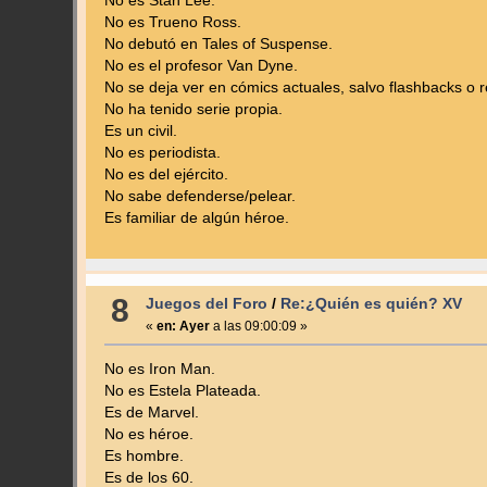
No es Stan Lee.
No es Trueno Ross.
No debutó en Tales of Suspense.
No es el profesor Van Dyne.
No se deja ver en cómics actuales, salvo flashbacks o r
No ha tenido serie propia.
Es un civil.
No es periodista.
No es del ejército.
No sabe defenderse/pelear.
Es familiar de algún héroe.
8
Juegos del Foro
/
Re:¿Quién es quién? XV
«
en:
Ayer
a las 09:00:09 »
No es Iron Man.
No es Estela Plateada.
Es de Marvel.
No es héroe.
Es hombre.
Es de los 60.