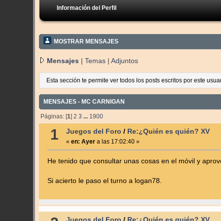
Información del Perfil
MOSTRAR MENSAJES
Mensajes
|
Temas
|
Adjuntos
Esta sección te permite ver todos los posts escritos por este usu
MENSAJES - MC CARNIGAN
Páginas: [
1
]
2
3
...
1900
1
Juegos del Foro
/
Re:¿Quién es quién? XV
«
en:
Ayer
a las 17:02:40 »
He tenido que consultar unas cosas en el móvil y aprov
Si acierto le paso el turno a logan78.
Juegos del Foro
/
Re:¿Quién es quién? XV