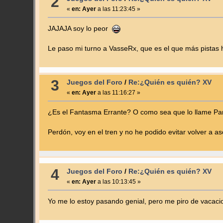
2
«
en:
Ayer
a las 11:23:45 »
JAJAJA soy lo peor
Le paso mi turno a VasseRx, que es el que más pistas 
3
Juegos del Foro
/
Re:¿Quién es quién? XV
«
en:
Ayer
a las 11:16:27 »
¿Es el Fantasma Errante? O como sea que lo llame Pan
Perdón, voy en el tren y no he podido evitar volver a
4
Juegos del Foro
/
Re:¿Quién es quién? XV
«
en:
Ayer
a las 10:13:45 »
Yo me lo estoy pasando genial, pero me piro de vacacio