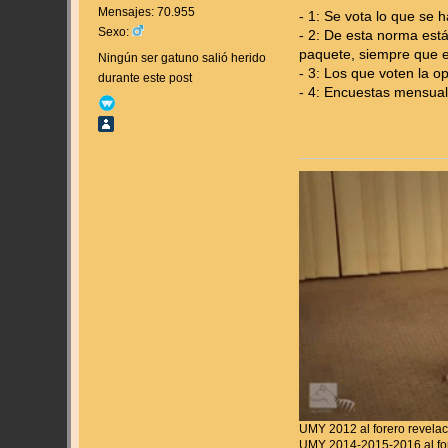
Mensajes: 70.955
- 1: Se vota lo que se 
Sexo:
- 2: De esta norma est
paquete, siempre que e
Ningún ser gatuno salió herido
- 3: Los que voten la 
durante este post
- 4: Encuestas mensua
UMY 2012 al forero revela
UMY 2014-2015-2016 al for