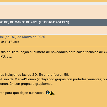
O DC) DE MARZO DE 2026 (LEÍDO 61414 VECES)
ni (no DC) de Marzo de 2026
 19:47:17 pm »
o día del libro, bajan el número de novedades pero salen tochales 
PB, etc.
es incluyendo las de SD. En enero fueron 59.
4 son de Marvel/Conan (incluyendo grapas con portadas variantes) y e
Conan, 24 son grapas o grapitomos.
eros para que dejen sus votos.