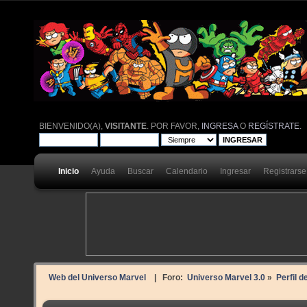
BIENVENIDO(A),
VISITANTE
. POR FAVOR,
INGRESA
O
REGÍSTRATE
.
Inicio
Ayuda
Buscar
Calendario
Ingresar
Registrarse
Web del Universo Marvel
| Foro:
Universo Marvel 3.0
»
Perfil d