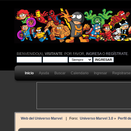
BIENVENIDO(A),
VISITANTE
. POR FAVOR,
INGRESA
O
REGÍSTRATE
.
Inicio
Ayuda
Buscar
Calendario
Ingresar
Registrarse
Web del Universo Marvel
| Foro:
Universo Marvel 3.0
»
Perfil d