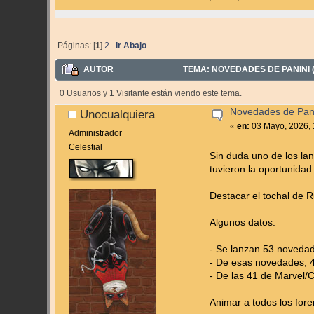
Páginas: [
1
]
2
Ir Abajo
AUTOR
TEMA: NOVEDADES DE PANINI (
0 Usuarios y 1 Visitante están viendo este tema.
Novedades de Pan
Unocualquiera
«
en:
03 Mayo, 2026, 
Administrador
Celestial
Sin duda uno de los la
tuvieron la oportunidad
Destacar el tochal de R
Algunos datos:
- Se lanzan 53 novedad
- De esas novedades, 4
- De las 41 de Marvel/
Animar a todos los for