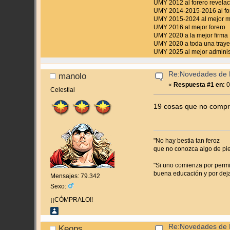
UMY 2012 al forero revela
UMY 2014-2015-2016 al for
UMY 2015-2024 al mejor 
UMY 2016 al mejor forero
UMY 2020 a la mejor firma
UMY 2020 a toda una traye
UMY 2025 al mejor adminis
Re:Novedades de 
manolo
«
Respuesta #1 en:
0
Celestial
19 cosas que no compr
"No hay bestia tan feroz
que no conozca algo de pi
"Si uno comienza por permit
buena educación y por dejar
Mensajes: 79.342
Sexo:
¡¡CÓMPRALO!!
Re:Novedades de 
Keops