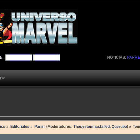
TE
.
NOTICIAS:
PARA 
arse
ics
»
Editoriales
»
Panini
(Moderadores:
Thesystemhasfailed
,
Querubo
) »
Te