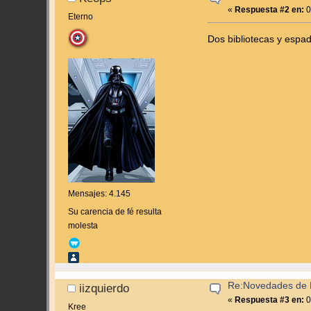
«
Respuesta #2 en:
0
Eterno
Dos bibliotecas y espa
Mensajes: 4.145
Su carencia de fé resulta
molesta
Re:Novedades de 
iizquierdo
«
Respuesta #3 en:
0
Kree