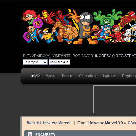
BIENVENIDO(A),
VISITANTE
. POR FAVOR,
INGRESA
O
REGÍSTRA
Inicio
Ayuda
Buscar
Calendario
Ingresar
Registr
Web del Universo Marvel
| Foro:
Universo Marvel 3.0
»
Cóm
ENCUESTA